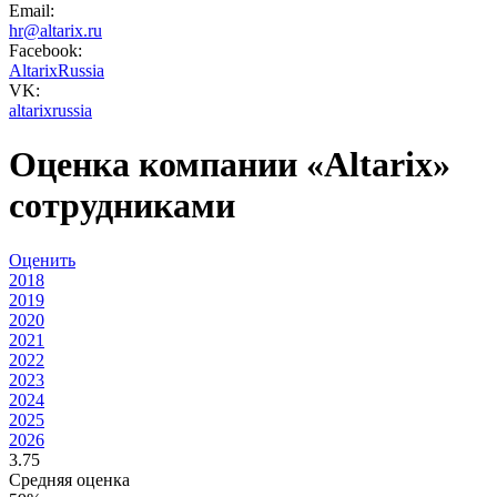
Email:
hr@altarix.ru
Facebook:
AltarixRussia
VK:
altarixrussia
Оценка компании «Altarix»
сотрудниками
Оценить
2018
2019
2020
2021
2022
2023
2024
2025
2026
3.75
Средняя оценка