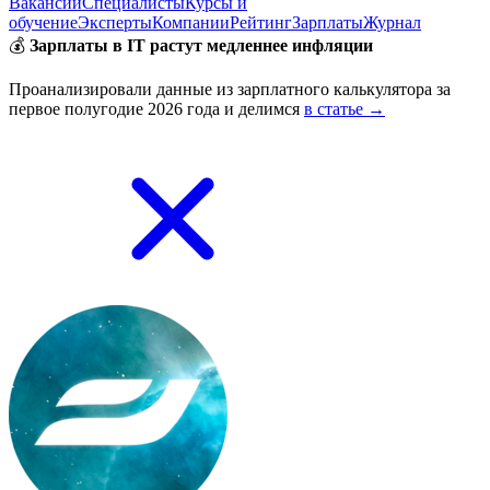
Вакансии
Специалисты
Курсы и
обучение
Эксперты
Компании
Рейтинг
Зарплаты
Журнал
💰
Зарплаты в IT растут медленнее инфляции
Проанализировали данные из зарплатного калькулятора за
первое полугодие 2026 года и делимся
в статье →