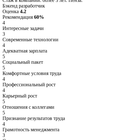
Стаж в компании: более 3 лет. Пенза.
Бэкенд разработчик
Оценка
4.2
Рекомендация
60%
4
Интересные задачи
3
Современные технологии
4
Адекватная зарплата
5
Социальный пакет
5
Комфортные условия труда
4
Профессиональный рост
4
Карьерный рост
5
Отношения с коллегами
5
Признание результатов труда
4
Грамотность менеджмента
3