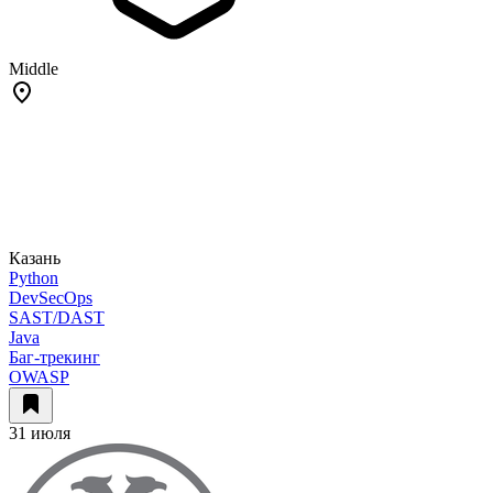
Middle
Казань
Python
DevSecOps
SAST/DAST
Java
Баг-трекинг
OWASP
31 июля