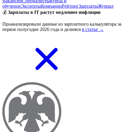
Вакансии
Специалисты
Курсы и
обучение
Эксперты
Компании
Рейтинг
Зарплаты
Журнал
💰
Зарплаты в IT растут медленнее инфляции
Проанализировали данные из зарплатного калькулятора за
первое полугодие 2026 года и делимся
в статье →