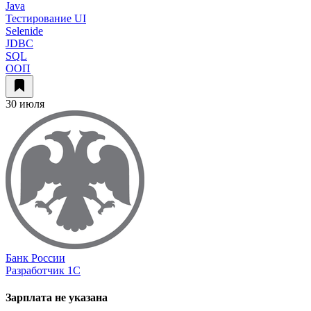
Java
Тестирование UI
Selenide
JDBC
SQL
ООП
30 июля
Банк России
Разработчик 1С
Зарплата не указана