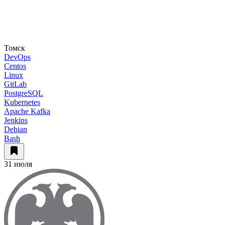
Томск
DevOps
Centos
Linux
GitLab
PostgreSQL
Kubernetes
Apache Kafka
Jenkins
Debian
Bash
31 июля