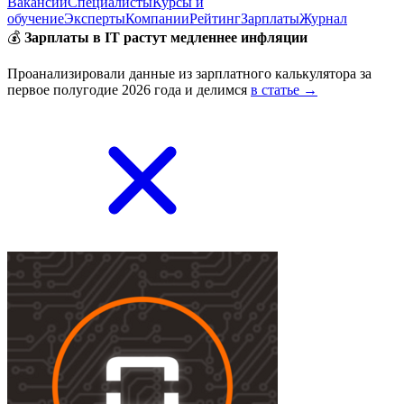
Вакансии
Специалисты
Курсы и
обучение
Эксперты
Компании
Рейтинг
Зарплаты
Журнал
💰
Зарплаты в IT растут медленнее инфляции
Проанализировали данные из зарплатного калькулятора за
первое полугодие 2026 года и делимся
в статье →