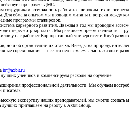
с действует программа ДМС.
м сотрудникам возможность работать с широким технологически
ты. Для обмена опытом мы проводим митапы и встречи между ко
разные программы стажировок.
истема карьерного развития. Дважды в год мы проводим ассесме
сходит пересмотр зарплаты. Мы развиваем преемственность — р
скилов у нас работает Корпоративный университет и Клуб развит
ов, но и об организации их отдыха. Выезды на природу, интелл
вные соревнования — все это неотъемлемая часть жизни и разв
на
hr@axbit.ru
 лучших учеников и компенсируем расходы на обучение.
асширения профессиональной деятельности. Мы обучаем востребо
й писатель.
ысокую экспертизу наших преподавателей, мы смогли создать ме
 лучших приглашаем на работу в Axbit Gtoup.