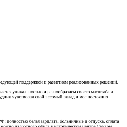
следующей поддержкой и развитием реализованных решений.
чается уникальностью и разнообразием своего масштаба и
удник чувствовал свой весомый вклад и мог постоянно
Ф: полностью белая зарплата, больничные и отпуска, оплата
а можно из уютного офиса в историческом центре Самары.