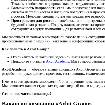
Также мы заботимся о здоровье наших сотрудников: у на
Возможность попробовать себя:
мы предоставляем наши
система наставничества и плавного погружения в проек
проекта. Молодым специалистам мы предлагаем разнооб
Пространство для роста:
в нашей компании прозрачная с
будущий план развития. По результатам ассесмента прои
сотрудникам внутри компании. Для развития hard и soft 
Мы заботимся не только о комфортной работе наших сотрудник
профессиональные праздники, хакатоны и конференции, спорти
Как попасть в Axbit Group?
Откликайтесь на вакансии здесь или высылайте резюме 
Приходите учиться в
Axbit Academy
. Мы трудоустраиваем
Axbit Academy
— образовательная площадка Axbit Group для р
разработчик, руководитель проектов, тестировщик, технически
Имея в своем арсенале многолетний опыт, лучшие практики и в
Мы помогаем нашим студентам сделать первый шаг в карьере, а
Становись частью команды!
Вакансии компании «Axbit Group»