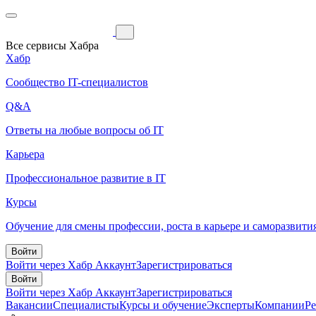
Все сервисы Хабра
Хабр
Сообщество IT-специалистов
Q&A
Ответы на любые вопросы об IT
Карьера
Профессиональное развитие в IT
Курсы
Обучение для смены профессии, роста в карьере и саморазвити
Войти
Войти через Хабр Аккаунт
Зарегистрироваться
Войти
Войти через Хабр Аккаунт
Зарегистрироваться
Вакансии
Специалисты
Курсы и обучение
Эксперты
Компании
Р