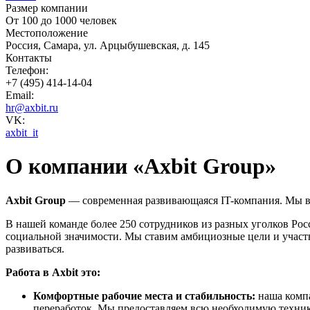
Размер компании
От 100 до 1000 человек
Местоположение
Россия, Самара, ул. Арцыбушевская, д. 145
Контакты
Телефон:
+7 (495) 414-14-04
Email:
hr@axbit.ru
VK:
axbit_it
О компании «Axbit Group»
Axbit
Group
— современная развивающаяся IT-компания. Мы в
В нашей команде более 250 сотрудников из разных уголков Ро
социальной значимости. Мы ставим амбициозные цели и участ
развиваться.
Работа в Axbit это:
Комфортные рабочие места и стабильность:
наша компа
переработок. Мы предоставляем всю необходимую технику