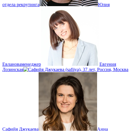
отдела рекрутинга
Юлия
Евланова
менеджер
Евгения
Лозинская
Сафийя Джукаева
Анна