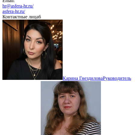
Email:
hr@asfera-hr.ru/
asfera-hr.ru/
Контактные лица
6
Карина Гнездилова
Руководитель