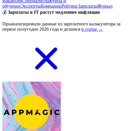
Вакансии
Специалисты
Курсы и
обучение
Эксперты
Компании
Рейтинг
Зарплаты
Журнал
💰
Зарплаты в IT растут медленнее инфляции
Проанализировали данные из зарплатного калькулятора за
первое полугодие 2026 года и делимся
в статье →