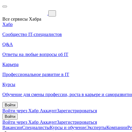
Все сервисы Хабра
Хабр
Сообщество IT-специалистов
Q&A
Ответы на любые вопросы об IT
Карьера
Профессиональное развитие в IT
Курсы
Обучение для смены профессии, роста в карьере и саморазвити
Войти
Войти через Хабр Аккаунт
Зарегистрироваться
Войти
Войти через Хабр Аккаунт
Зарегистрироваться
Вакансии
Специалисты
Курсы и обучение
Эксперты
Компании
Р