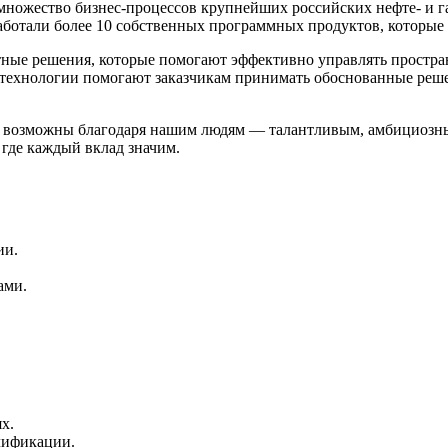
ожество бизнес-процессов крупнейших российских нефте- и газ
зработали более 10 собственных программных продуктов, которые
тные решения, которые помогают эффективно управлять простр
 технологии помогают заказчикам принимать обоснованные реше
и возможны благодаря нашим людям — талантливым, амбициозны
где каждый вклад значим.
ии.
ами.
х.
лификации.