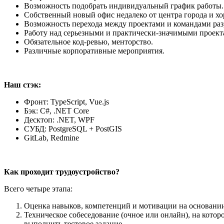
Возможность подобрать индивидуальный график работы.
Собственный новый офис недалеко от центра города и хо
Возможность перехода между проектами и командами раз
Работу над серьезными и практически-значимыми проект
Обязательное код-ревью, менторство.
Различные корпоративные мероприятия.
Наш стэк:
Фронт: TypeScript, Vue.js
Бэк: C#, .NET Core
Десктоп: .NET, WPF
СУБД: PostgreSQL + PostGIS
GitLab, Redmine
Как
проходит
трудоустройство
?
Всего четыре этапа:
Оценка навыков, компетенций и мотивации на основании
Техническое собеседование (очное или онлайн), на кото
выполнить тестовое задание.