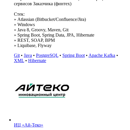
сервисов Заказчика (финтех)
Стек:
» Atlassian (Bitbucket/Confluence/Jira)
» Windows
» Java 8, Groovy, Maven, Git
» Spring Boot, Spring Data, JPA, Hibernate
» REST, SOAP, BPM
» Liquibase, Flyway
Git
•
Java
•
PostgreSQL
•
Spring Boot
•
Apache Kafka
•
XML
•
Hibernate
ИЦ «Ай-Теко»