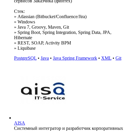
сервисов Заказчика (финтех)
Стек:
» Atlassian (Bitbucket/Confluence/Jira)
» Windows
» Java 7, Groovy, Maven, Git
» Spring Boot, Spring Integration, Spring Data, JPA,
Hibernate
» REST, SOAP, Activity BPM
» Liquibase
PostgreSQL
•
Java
•
Java Spring Framework
•
XML
•
Git
AISA
Системный интегратор и разработчик корпоративных