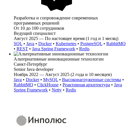
Разработка и сопровождение современных
программных решений
От 10 до 100 сотрудников
Ведущий специалист
Август 2025 — По настоящее время (1 год и 1 месяц)
SQL
•
Java
•
Docker
•
Kubernetes
•
PostgreSQL
•
RabbitMQ
•
REST
•
Java Spring Framework
•
Redis
Альтернативные инновационные технологии
Санкт-Петербург
Senior Java developer
Ноябрь 2022 — Август 2025 (2 года и 10 месяцев)
Java
•
Docker
•
MySQL
•
Высоконагруженные системы
•
RabbitMQ
•
ClickHouse
•
Реактивная архитектура
•
Java
Spring Framework
•
Netty
•
Redis