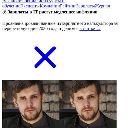
Вакансии
Специалисты
Курсы и
обучение
Эксперты
Компании
Рейтинг
Зарплаты
Журнал
💰
Зарплаты в IT растут медленнее инфляции
Проанализировали данные из зарплатного калькулятора за
первое полугодие 2026 года и делимся
в статье →