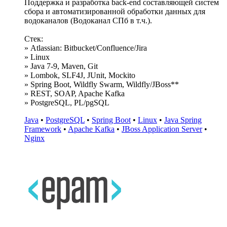
Поддержка и разработка back-end составляющей систем
сбора и автоматизированной обработки данных для
водоканалов (Водоканал СПб в т.ч.).
Стек:
» Atlassian: Bitbucket/Confluence/Jira
» Linux
» Java 7-9, Maven, Git
» Lombok, SLF4J, JUnit, Mockito
» Spring Boot, Wildfly Swarm, Wildfly/JBoss**
» REST, SOAP, Apache Kafka
» PostgreSQL, PL/pgSQL
Java
•
PostgreSQL
•
Spring Boot
•
Linux
•
Java Spring
Framework
•
Apache Kafka
•
JBoss Application Server
•
Nginx