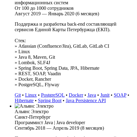
информационных систем
От 100 до 1000 сотрудников
Август 2019 — Январь 2020 (6 месяцев)
Поддержка и разработка back-end составляющей
сервисов Единой Карты Петербуржца (ЕКП).
Стек:
» Atlassian (Confluence/Jira), GitLab, GitLab CI
» Linux
» Java 8, Maven, Git
» Lombok, SLF4J
» Spring Boot, Spring Data, JPA, Hibernate
» REST, SOAP, Vaadin
» Docker, Rancher
» PostgreSQL, Flyway
Git
•
Linux
•
PostgreSQL
•
Docker
•
Java
•
Junit
•
SOAP
•
Hibernate
•
Spring Boot
•
Java Persistence API
Альянс Электро
Санкт-Петербург
Программист Java | Java developer
Сентябрь 2018 — Апрель 2019 (8 месяцев)