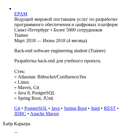
EPAM
Ведущий мировой поставщик услуг по разработке
программного обеспечения и цифровых платформ
Санкт-Петербург
•
Более 5000 сотрудников
Trainee
Март 2018 — Июнь 2018 (4 месяца)
Back-end software engineering student (Trainee)
Разработка back-end для учебного проекта.
Стек:
» Atlassian: Bitbucket/Confluence/Jira
» Linux
» Maven, Git
» Java 8, PostgreSQL
» Spring Boot, JUnit
Git
•
PostgreSQL
•
Java
•
Spring Boot
•
Junit
•
REST
•
JDBC
•
Apache Maven
Хабр Карьера