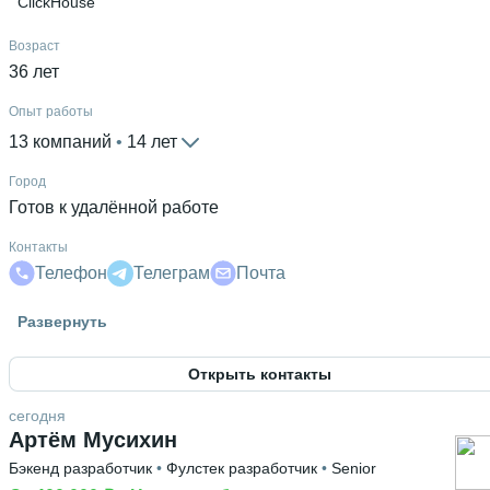
ClickHouse
Возраст
36 лет
Опыт работы
13 компаний
 • 
14 лет
Город
Готов к удалённой работе
Контакты
Телефон
Телеграм
Почта
Гражданство
Развернуть
Россия
Открыть контакты
Знание языков
Английский А1
сегодня
Артём Мусихин
Высшее образование
Бэкенд разработчик
 • 
Фулстек разработчик
 • 
Senior
ТУСУР