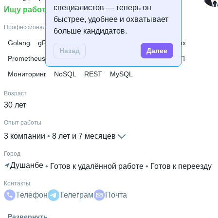
специалистов — теперь он
Ищу работу
быстрее, удобнее и охватывает
Профессиональные навыки
больше кандидатов.
Golang
gRPC
Docker
Apache Kafka
Redis
Linux
Назад
Далее
Prometheus
Grafana
PostgreSQL
Git
SQL
ООП
Мониторинг
NoSQL
REST
MySQL
Возраст
30 лет
Опыт работы
3 компании
 • 
8 лет и 7 месяцев
Город
Душанбе
 • 
Готов к удалённой работе
 • 
Готов к переезду
Контакты
Телефон
Телеграм
Почта
Гражданство
Развернуть