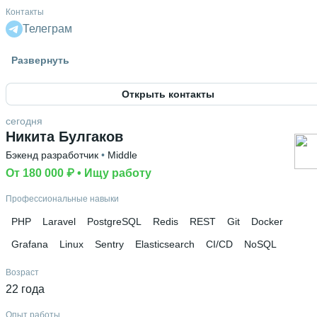
Контакты
Телеграм
Гражданство
Развернуть
Казахстан
Открыть контакты
Знание языков
Английский В2
сегодня
Никита Булгаков
Бэкенд разработчик
 • 
Middle
От 180 000 ₽
 • 
Ищу работу
Профессиональные навыки
PHP
Laravel
PostgreSQL
Redis
REST
Git
Docker
Grafana
Linux
Sentry
Elasticsearch
CI/CD
NoSQL
Возраст
22 года
Опыт работы