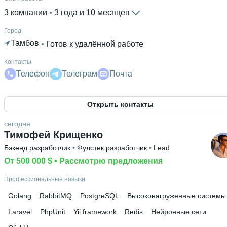
3 компании
 • 
3 года и 10 месяцев
Город
Тамбов
 • 
Готов к удалённой работе
Контакты
Телефон
Телеграм
Почта
Открыть контакты
сегодня
Тимофей Крищенко
Бэкенд разработчик
 • 
Фулстек разработчик
 • 
Lead
От 500 000 $
 • 
Рассмотрю предложения
Профессиональные навыки
Golang
RabbitMQ
PostgreSQL
Высоконагруженные системы
Laravel
PhpUnit
Yii framework
Redis
Нейронные сети