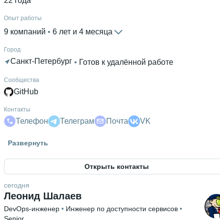
22 года
Опыт работы
9 компаний
 • 
6 лет и 4 месяца
Город
Санкт-Петербург
 • 
Готов к удалённой работе
Сообщества
GitHub
Контакты
Телефон
Телеграм
Почта
VK
Гражданство
Развернуть
Россия
Открыть контакты
Знание языков
Английский В1
 • 
Русский родной язык
сегодня
Леонид Шалаев
Высшее образование
DevOps-инженер
 • 
Инженер по доступности сервисов
 • 
Университет «Синергия»
 • 
Факультет Интернета
 • 
1 год
Senior