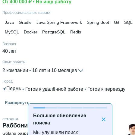
От 400 000 ₽
 • 
Не ищу работу
Ещё 2 в профиле
Профессиональные навыки
Дополнительное образование
Индустриальный
 • 
Оператор ПК
 • 
Программист
 • 
Java
Gradle
Java Spring Framework
Spring Boot
Git
SQL
Программное обеспечение вычислительной техники и
MySQL
Docker
PostgreSQL
Redis
автоматизированных систем
Возраст
40 лет
Опыт работы
2 компании
 • 
18 лет и 10 месяцев
Город
Пермь
 • 
Готов к удалённой работе
 • 
Готов к переезду
Высшее образование
Развернуть
ПНИПУ
 • 
Электротехнический
 • 
5 лет и 1 месяц
Большое обновление
сегодня
поиска
Раббони Нуров
Мы улучшили поиск
Golang разработчик
 • 
Senior