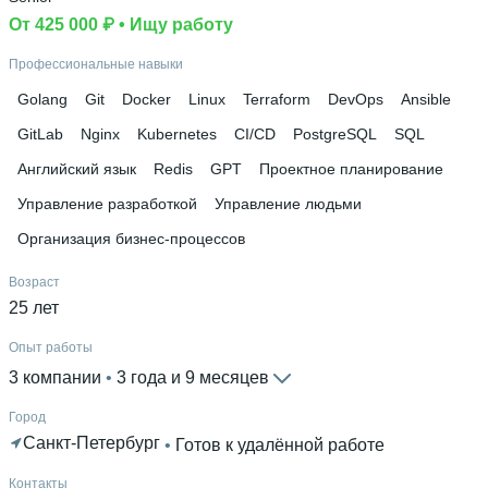
Ещё 1 в профиле
От 425 000 ₽
 • 
Ищу работу
Дополнительное образование
Профессиональные навыки
OTUS
 • 
Stepik
 • 
SoloLearn
Golang
Git
Docker
Linux
Terraform
DevOps
Ansible
GitLab
Nginx
Kubernetes
CI/CD
PostgreSQL
SQL
Английский язык
Redis
GPT
Проектное планирование
Управление разработкой
Управление людьми
Организация бизнес-процессов
Возраст
25 лет
Опыт работы
3 компании
 • 
3 года и 9 месяцев
Город
Санкт-Петербург
 • 
Готов к удалённой работе
Контакты