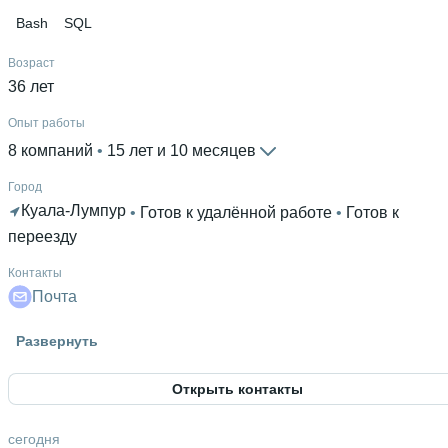
Bash
SQL
Возраст
36 лет
Опыт работы
8 компаний
 • 
15 лет и 10 месяцев
Город
Куала-Лумпур
 • 
Готов к удалённой работе
 • 
Готов к
переезду
Контакты
Почта
Гражданство
Развернуть
Россия
Открыть контакты
Знание языков
Английский С1
 • 
Испанский С1
 • 
Португальский В1
сегодня