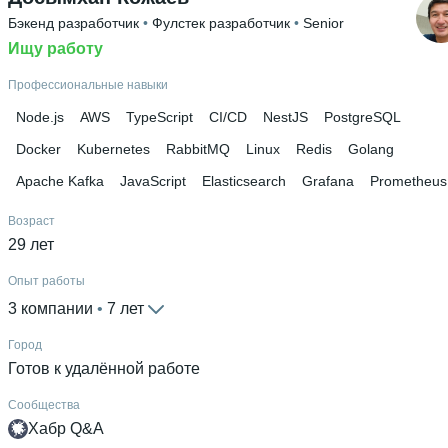
Бэкенд разработчик
 • 
Фулстек разработчик
 • 
Senior
Ищу работу
Профессиональные навыки
Node.js
AWS
TypeScript
CI/CD
NestJS
PostgreSQL
Docker
Kubernetes
RabbitMQ
Linux
Redis
Golang
Apache Kafka
JavaScript
Elasticsearch
Grafana
Prometheus
Возраст
29 лет
Опыт работы
3 компании
 • 
7 лет
Город
Готов к удалённой работе
Сообщества
Хабр Q&A