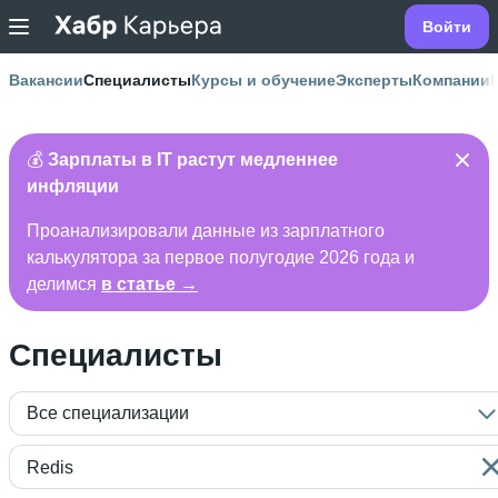
Войти
Вакансии
Специалисты
Курсы и обучение
Эксперты
Компании
💰
Зарплаты в IT растут медленнее
инфляции
Проанализировали данные из зарплатного
калькулятора за первое полугодие 2026 года и
делимся
в статье →
Специалисты
Все специализации
Redis