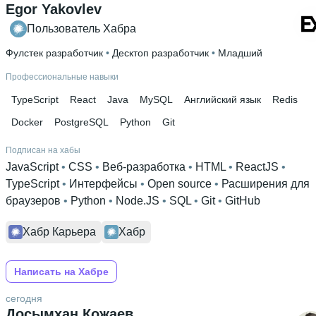
Высшее образование
Egor Yakovlev
СПб ГУАП
 • 
№ 4 — Институт вычислительных систем и
Пользователь Хабра
программирования
 • 
7 лет и 1 месяц
Фулстек разработчик
 • 
Десктоп разработчик
 • 
Младший
Профессиональные навыки
TypeScript
React
Java
MySQL
Английский язык
Redis
Docker
PostgreSQL
Python
Git
Подписан на хабы
JavaScript
 • 
CSS
 • 
Веб-разработка
 • 
HTML
 • 
ReactJS
 • 
TypeScript
 • 
Интерфейсы
 • 
Open source
 • 
Расширения для
браузеров
 • 
Python
 • 
Node.JS
 • 
SQL
 • 
Git
 • 
GitHub
Хабр Карьера
Хабр
Написать на Хабре
сегодня
Досымхан Кожаев