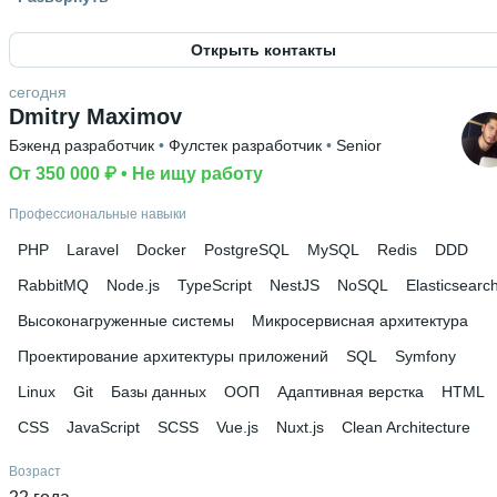
Таджикистан
Открыть контакты
Знание языков
Таджикский родной язык
 • 
Русский С1
 • 
Английский А2
сегодня
Dmitry Maximov
Высшее образование
Бэкенд разработчик
 • 
Фулстек разработчик
 • 
Senior
ТТУ
 • 
Информационно-Коммункационные Технологии (ИК
• 
От 350 000 ₽
3 года и 9 месяцев
 • 
Не ищу работу
Профессиональные навыки
PHP
Laravel
Docker
PostgreSQL
MySQL
Redis
DDD
RabbitMQ
Node.js
TypeScript
NestJS
NoSQL
Elasticsearc
Высоконагруженные системы
Микросервисная архитектура
Проектирование архитектуры приложений
SQL
Symfony
Linux
Git
Базы данных
ООП
Адаптивная верстка
HTML
CSS
JavaScript
SCSS
Vue.js
Nuxt.js
Clean Architecture
Возраст