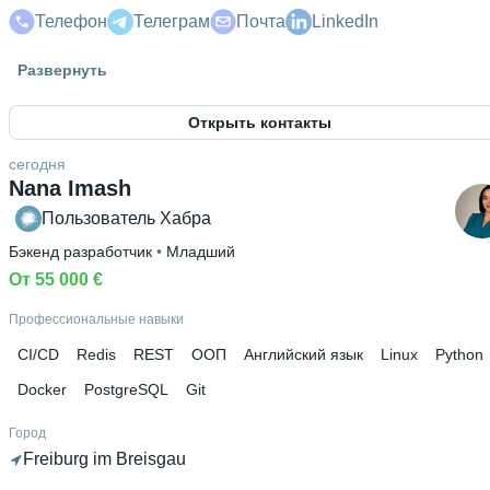
Телефон
Телеграм
Почта
LinkedIn
Знание языков
Развернуть
Английский В2
 • 
Русский родной язык
Открыть контакты
Высшее образование
Университет ИТМО
 • 
Безопасности информационных
сегодня
технологий
 • 
5 лет и 10 месяцев
Nana Imash
Пользователь Хабра
Дополнительное образование
Gremlin
Бэкенд разработчик
 • 
Младший
От 55 000 €
Профессиональные навыки
CI/CD
Redis
REST
ООП
Английский язык
Linux
Python
Docker
PostgreSQL
Git
Город
Freiburg im Breisgau