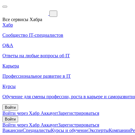
Все сервисы Хабра
Хабр
Сообщество IT-специалистов
Q&A
Ответы на любые вопросы об IT
Карьера
Профессиональное развитие в IT
Курсы
Обучение для смены профессии, роста в карьере и саморазвити
Войти
Войти через Хабр Аккаунт
Зарегистрироваться
Войти
Войти через Хабр Аккаунт
Зарегистрироваться
Вакансии
Специалисты
Курсы и обучение
Эксперты
Компании
Р