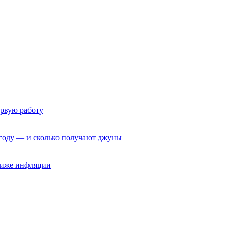
ервую работу
6 году — и сколько получают джуны
 ниже инфляции