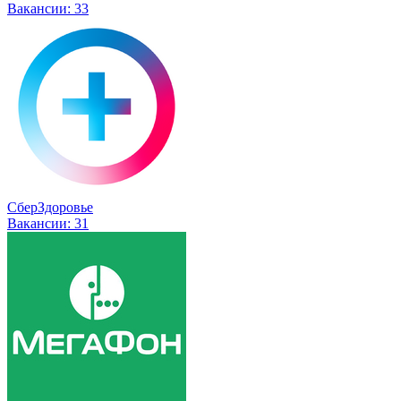
Вакансии:
33
СберЗдоровье
Вакансии:
31