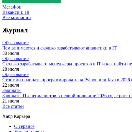
МегаФон
Вакансии:
18
Все компании
Журнал
Образование
Чем занимаются и сколько зарабатывают аналитики в IT
30 июля
Образование
Сколько зарабатывают менеджеры проектов в IT и как найти п
28 июля
Образование
Стоит ли начинать программировать на Python или Java в 202
22 июля
Зарплаты
Зарплаты IT-специалистов в первой половине 2026 года: рост
21 июля
Все статьи
Хабр Карьера
О сервисе
Услуги и цены