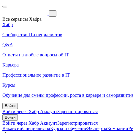
Все сервисы Хабра
Хабр
Сообщество IT-специалистов
Q&A
Ответы на любые вопросы об IT
Карьера
Профессиональное развитие в IT
Курсы
Обучение для смены профессии, роста в карьере и саморазвити
Войти
Войти через Хабр Аккаунт
Зарегистрироваться
Войти
Войти через Хабр Аккаунт
Зарегистрироваться
Вакансии
Специалисты
Курсы и обучение
Эксперты
Компании
Р