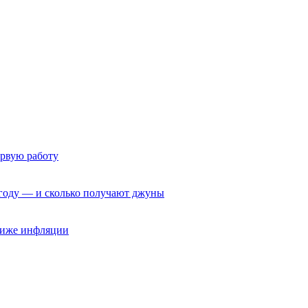
ервую работу
6 году — и сколько получают джуны
 ниже инфляции