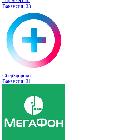
Top Selection
Вакансии:
33
СберЗдоровье
Вакансии:
31