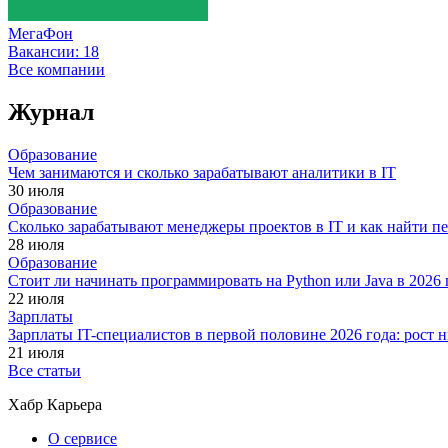
МегаФон
Вакансии:
18
Все компании
Журнал
Образование
Чем занимаются и сколько зарабатывают аналитики в IT
30 июля
Образование
Сколько зарабатывают менеджеры проектов в IT и как найти п
28 июля
Образование
Стоит ли начинать программировать на Python или Java в 202
22 июля
Зарплаты
Зарплаты IT-специалистов в первой половине 2026 года: рост
21 июля
Все статьи
Хабр Карьера
О сервисе