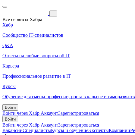
Все сервисы Хабра
Хабр
Сообщество IT-специалистов
Q&A
Ответы на любые вопросы об IT
Карьера
Профессиональное развитие в IT
Курсы
Обучение для смены профессии, роста в карьере и саморазвити
Войти
Войти через Хабр Аккаунт
Зарегистрироваться
Войти
Войти через Хабр Аккаунт
Зарегистрироваться
Вакансии
Специалисты
Курсы и обучение
Эксперты
Компании
Р