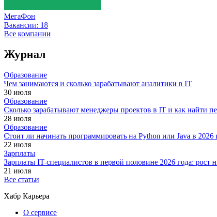
МегаФон
Вакансии:
18
Все компании
Журнал
Образование
Чем занимаются и сколько зарабатывают аналитики в IT
30 июля
Образование
Сколько зарабатывают менеджеры проектов в IT и как найти п
28 июля
Образование
Стоит ли начинать программировать на Python или Java в 202
22 июля
Зарплаты
Зарплаты IT-специалистов в первой половине 2026 года: рост
21 июля
Все статьи
Хабр Карьера
О сервисе