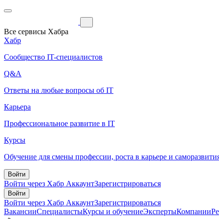
Все сервисы Хабра
Хабр
Сообщество IT-специалистов
Q&A
Ответы на любые вопросы об IT
Карьера
Профессиональное развитие в IT
Курсы
Обучение для смены профессии, роста в карьере и саморазвити
Войти
Войти через Хабр Аккаунт
Зарегистрироваться
Войти
Войти через Хабр Аккаунт
Зарегистрироваться
Вакансии
Специалисты
Курсы и обучение
Эксперты
Компании
Р