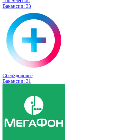
Top Selection
Вакансии:
33
СберЗдоровье
Вакансии:
31