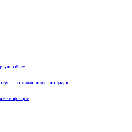
ервую работу
6 году — и сколько получают джуны
 ниже инфляции