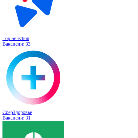
Top Selection
Вакансии:
33
СберЗдоровье
Вакансии:
31