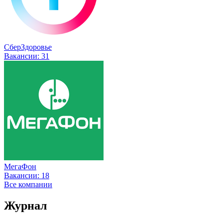
СберЗдоровье
Вакансии:
31
МегаФон
Вакансии:
18
Все компании
Журнал