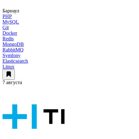
Барнаул
PHP
MySQL
Git
Docker
Redis
MongoDB
RabbitMQ
Symfony
Elasticsearch
Linux
7 августа