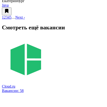
Екатеринбург
Java
1
2
3
4
5
…
Next ›
Смотреть ещё вакансии
Cloud.ru
Вакансии:
58