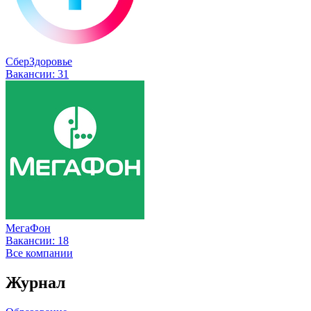
СберЗдоровье
Вакансии:
31
МегаФон
Вакансии:
18
Все компании
Журнал