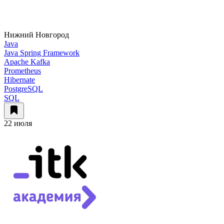
Нижний Новгород
Java
Java Spring Framework
Apache Kafka
Prometheus
Hibernate
PostgreSQL
SQL
22 июля