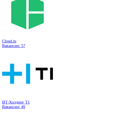
Cloud.ru
Вакансии:
57
ИТ-Холдинг Т1
Вакансии:
49