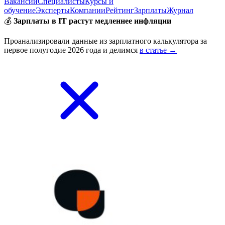
Вакансии
Специалисты
Курсы и
обучение
Эксперты
Компании
Рейтинг
Зарплаты
Журнал
💰
Зарплаты в IT растут медленнее инфляции
Проанализировали данные из зарплатного калькулятора за
первое полугодие 2026 года и делимся
в статье →