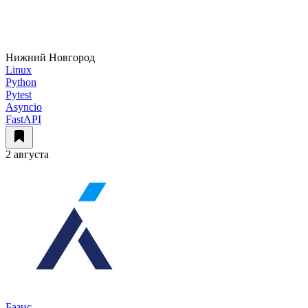
Нижний Новгород
Linux
Python
Pytest
Asyncio
FastAPI
2 августа
Базис