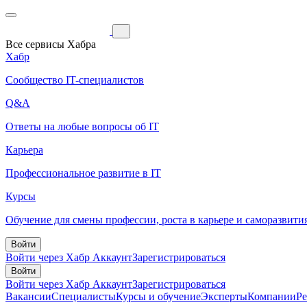
Все сервисы Хабра
Хабр
Сообщество IT-специалистов
Q&A
Ответы на любые вопросы об IT
Карьера
Профессиональное развитие в IT
Курсы
Обучение для смены профессии, роста в карьере и саморазвити
Войти
Войти через Хабр Аккаунт
Зарегистрироваться
Войти
Войти через Хабр Аккаунт
Зарегистрироваться
Вакансии
Специалисты
Курсы и обучение
Эксперты
Компании
Р