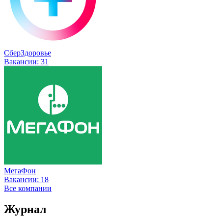
СберЗдоровье
Вакансии:
31
МегаФон
Вакансии:
18
Все компании
Журнал