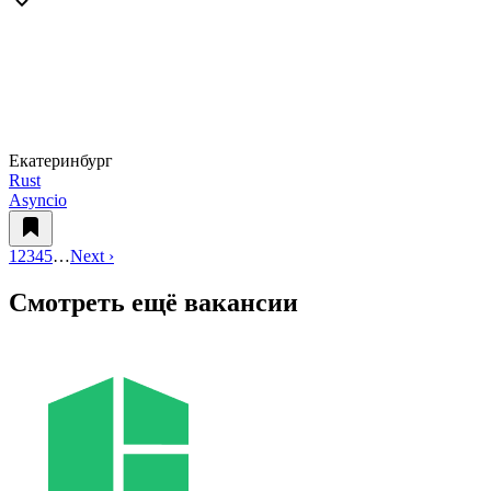
Екатеринбург
Rust
Asyncio
1
2
3
4
5
…
Next ›
Смотреть ещё вакансии