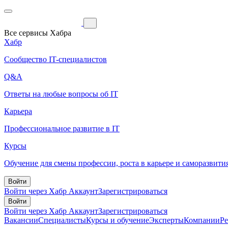
Все сервисы Хабра
Хабр
Сообщество IT-специалистов
Q&A
Ответы на любые вопросы об IT
Карьера
Профессиональное развитие в IT
Курсы
Обучение для смены профессии, роста в карьере и саморазвити
Войти
Войти через Хабр Аккаунт
Зарегистрироваться
Войти
Войти через Хабр Аккаунт
Зарегистрироваться
Вакансии
Специалисты
Курсы и обучение
Эксперты
Компании
Р