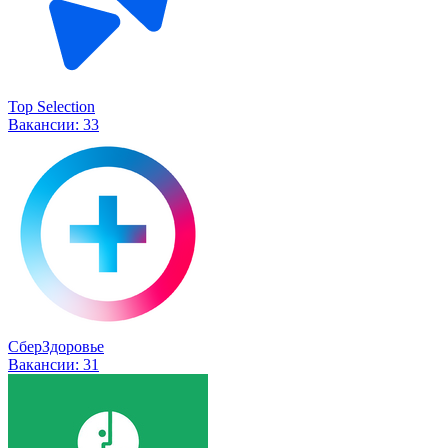
Top Selection
Вакансии:
33
СберЗдоровье
Вакансии:
31