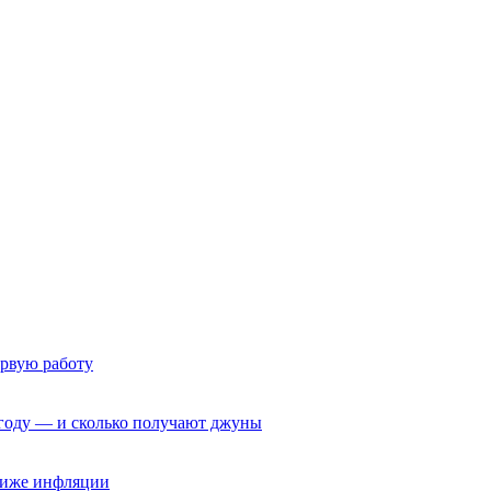
ервую работу
6 году — и сколько получают джуны
 ниже инфляции