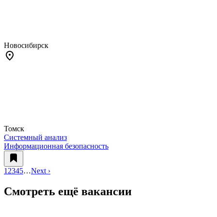
Новосибирск
Томск
Системный анализ
Информационная безопасность
1
2
3
4
5
…
Next ›
Смотреть ещё вакансии