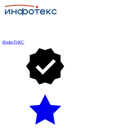
ИнфоТеКС