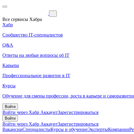
Все сервисы Хабра
Хабр
Сообщество IT-специалистов
Q&A
Ответы на любые вопросы об IT
Карьера
Профессиональное развитие в IT
Курсы
Обучение для смены профессии, роста в карьере и саморазвити
Войти
Войти через Хабр Аккаунт
Зарегистрироваться
Войти
Войти через Хабр Аккаунт
Зарегистрироваться
Вакансии
Специалисты
Курсы и обучение
Эксперты
Компании
Р