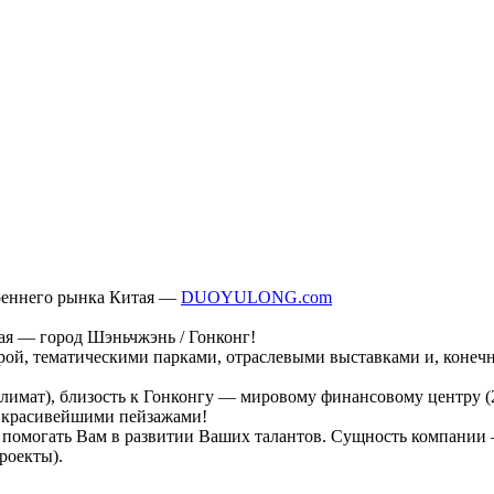
треннего рынка Китая —
DUOYULONG.com
я — город Шэньчжэнь / Гонконг!
рой, тематическими парками, отраслевыми выставками и, конечн
имат), близость к Гонконгу — мировому финансовому центру (20
с красивейшими пейзажами!
помогать Вам в развитии Ваших талантов. Сущность компании 
роекты).