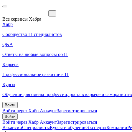
Все сервисы Хабра
Хабр
Сообщество IT-специалистов
Q&A
Ответы на любые вопросы об IT
Карьера
Профессиональное развитие в IT
Курсы
Обучение для смены профессии, роста в карьере и саморазвити
Войти
Войти через Хабр Аккаунт
Зарегистрироваться
Войти
Войти через Хабр Аккаунт
Зарегистрироваться
Вакансии
Специалисты
Курсы и обучение
Эксперты
Компании
Р