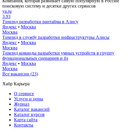
Компания, которая развивает самую популярную в России
поисковую систему и десятки других сервисов
ya.ru
3.93
Тимлид разработки рантайма в Алису
Яндекс
•
Москва
Москва
Тимлид в службу разработки инфраструктуры Алисы
Яндекс
•
Москва
Москва
Тимлид команды разработки умных устройств в группу
функциональных сценариев и бэ
Яндекс
•
Москва
Москва
Все вакансии (23)
Хабр Карьера
О сервисе
Услуги и цены
Журнал
Каталог вакансий
Каталог курсов
Карта сайта
Контакты