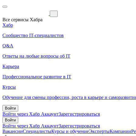
Все сервисы Хабра
Хабр
Сообщество IT-специалистов
Q&A
Ответы на любые вопросы об IT
Карьера
Профессиональное развитие в IT
Курсы
Обучение для смены профессии, роста в карьере и саморазвити
Войти
Войти через Хабр Аккаунт
Зарегистрироваться
Войти
Войти через Хабр Аккаунт
Зарегистрироваться
Вакансии
Специалисты
Курсы и обучение
Эксперты
Компании
Р