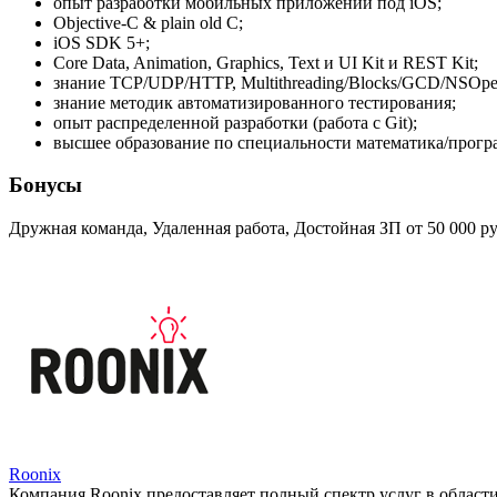
опыт разработки мобильных приложений под iOS;
Objective-C & plain old C;
iOS SDK 5+;
Core Data, Animation, Graphics, Text и UI Kit и REST Kit;
знание TCP/UDP/HTTP, Multithreading/Blocks/GCD/NSOper
знание методик автоматизированного тестирования;
опыт распределенной разработки (работа с Git);
высшее образование по специальности математика/прогр
Бонусы
Дружная команда, Удаленная работа, Достойная ЗП от 50 000 р
Roonix
Компания Roonix предоставляет полный спектр услуг в облас