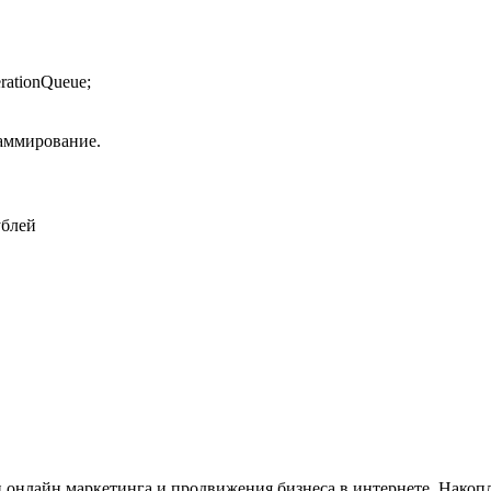
ationQueue;
аммирование.
ублей
ти онлайн маркетинга и продвижения бизнеса в интернете. Нак