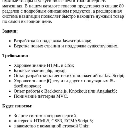
нужные товары и услуги более чем в 1000 интернет-
магазинах. В нашем каталоге товаров представлено свыше 80
разделов с подробным описанием продуктов, а расширенная
система навигации позволяет быстро находить нужный товар
по самой выгодной цене.
Задачи:
Разработка и поддержка Javascript-кода;
Верстка новых страниц и поддержка существующих.
Требования:
Хорошее знание HTML и CSS;
Базовые знания php, mysql;
Опыт разработки клиентских приложений на JavaScript;
Хорошее знание jQuery или других популярных JS-
фреймворков;
Опыт работы с Backbone.js, Knockout или AngularJS;
Понимание паттерна MVC.
Будет плюсом:
Знание систем контроля версий
интерес к HTML5, CSS3, ECMAScript 5;
знакомство с командной строкой Unix;