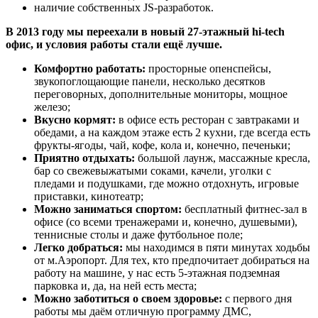
наличие собственных JS-разработок.
В 2013 году мы переехали в новый 27-этажный hi-tech
офис, и условия работы стали ещё лучше.
Комфортно работать:
просторные опенспейсы,
звукопоглощающие панели, несколько десятков
переговорных, дополнительные мониторы, мощное
железо;
Вкусно кормят:
в офисе есть ресторан с завтраками и
обедами, а на каждом этаже есть 2 кухни, где всегда есть
фрукты-ягоды, чай, кофе, кола и, конечно, печеньки;
Приятно отдыхать:
большой лаунж, массажные кресла,
бар со свежевыжатыми соками, качели, уголки с
пледами и подушками, где можно отдохнуть, игровые
приставки, кинотеатр;
Можно заниматься спортом:
бесплатный фитнес-зал в
офисе (со всеми тренажерами и, конечно, душевыми),
теннисные столы и даже футбольное поле;
Легко добраться:
мы находимся в пяти минутах ходьбы
от м.Аэропорт. Для тех, кто предпочитает добираться на
работу на машине, у нас есть 5-этажная подземная
парковка и, да, на ней есть места;
Можно заботиться о своем здоровье:
с первого дня
работы мы даём отличную программу ДМС,