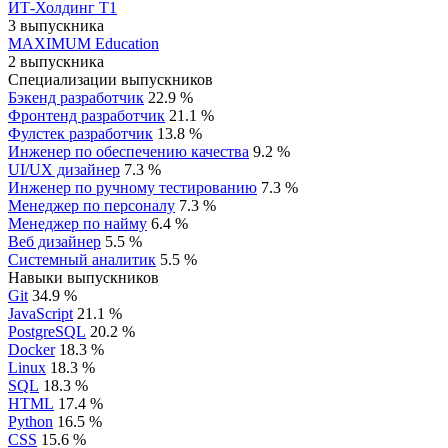
ИТ-Холдинг Т1
3 выпускника
MAXIMUM Education
2 выпускника
Специализации выпускников
Бэкенд разработчик
22.9 %
Фронтенд разработчик
21.1 %
Фулстек разработчик
13.8 %
Инженер по обеспечению качества
9.2 %
UI/UX дизайнер
7.3 %
Инженер по ручному тестированию
7.3 %
Менеджер по персоналу
7.3 %
Менеджер по найму
6.4 %
Веб дизайнер
5.5 %
Системный аналитик
5.5 %
Навыки выпускников
Git
34.9 %
JavaScript
21.1 %
PostgreSQL
20.2 %
Docker
18.3 %
Linux
18.3 %
SQL
18.3 %
HTML
17.4 %
Python
16.5 %
CSS
15.6 %