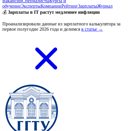
Вакансии
Специалисты
Курсы и
обучение
Эксперты
Компании
Рейтинг
Зарплаты
Журнал
💰
Зарплаты в IT растут медленнее инфляции
Проанализировали данные из зарплатного калькулятора за
первое полугодие 2026 года и делимся
в статье →