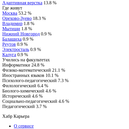
Адаптивная верстка
13.8 %
Где живут
Москва
53.2 %
Орехово-Зуево
18.3 %
Владимир
1.8 %
Мытищи
1.8 %
Нижний Новгород
0.9 %
Балашиха
0.9 %
Реутов
0.9 %
Электросталь
0.9 %
Калуга
0.9 %
Учились на факультетах
Информатики
24.8 %
Физико-математический
21.1 %
Иностранных языков
10.1 %
Психолого-педагогический
7.3 %
Филологический
6.4 %
Биолого-химический
4.6 %
Исторический
4.6 %
Социально-педагогический
4.6 %
Педагогический
3.7 %
Хабр Карьера
О сервисе