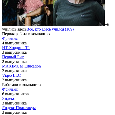
+6
учились здесь
Все, кто здесь учился (109)
Первая работа в компаниях
Фриланс
4 выпускника
ИТ-Холдинг Т1
3 выпускника
Первый Бит
2 выпускника
MAXIMUM Education
2 выпускника
Viqeo LLC
2 выпускника
Работали в компаниях
Фриланс
6 выпускников
Яндекс
3 выпускника
Яндекс Практикум
3 выпускника