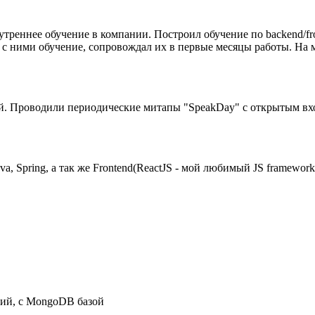
нутреннее обучение в компании. Построил обучение по backend/
 с ними обучение, сопровождал их в первые месяцы работы. На м
й. Проводили периодические митапы "SpeakDay" c открытым вхо
a, Spring, а так же Frontend(ReactJS - мой любимый JS framework,
ний, с MongoDB базой