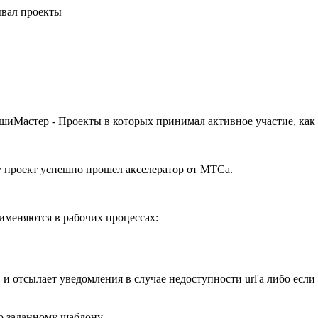
ывал проекты
шиМастер - Проекты в которых принимал активное участие, как 
у проект успешно прошел акселератор от МТСа.
рименяются в рабочих процессах:
ми, и отсылает уведомления в случае недоступности url'а либо ес
по заданному шаблону