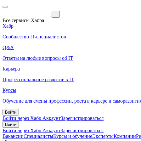
Все сервисы Хабра
Хабр
Сообщество IT-специалистов
Q&A
Ответы на любые вопросы об IT
Карьера
Профессиональное развитие в IT
Курсы
Обучение для смены профессии, роста в карьере и саморазвити
Войти
Войти через Хабр Аккаунт
Зарегистрироваться
Войти
Войти через Хабр Аккаунт
Зарегистрироваться
Вакансии
Специалисты
Курсы и обучение
Эксперты
Компании
Р