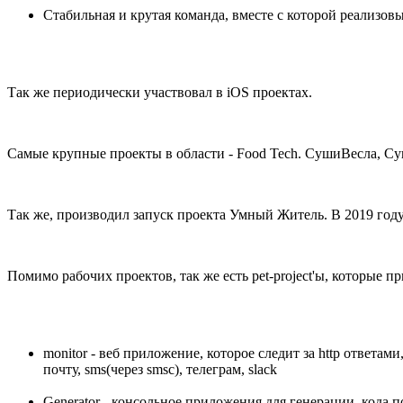
Стабильная и крутая команда, вместе с которой реализов
Так же периодически участвовал в iOS проектах.
Самые крупные проекты в области - Food Tech. СушиВесла, Су
Так же, производил запуск проекта Умный Житель. В 2019 год
Помимо рабочих проектов, так же есть pet-project'ы, которые п
monitor - веб приложение, которое следит за http ответа
почту, sms(через smsc), телеграм, slack
Generator - консольное приложения для генерации, кода 