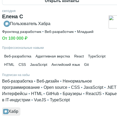
Открыть контакты
сегодня
Елена С
Пользователь Хабра
Фронтенд разработчик
 • 
Веб-разработчик
 • 
Младший
От 100 000 ₽
Профессиональные навыки
Веб-разработка
Адаптивная верстка
React
TypeScript
HTML
CSS
JavaScript
Английский язык
Git
Подписан на хабы
Веб-разработка
 • 
Веб-дизайн
 • 
Ненормальное
программирование
 • 
Open source
 • 
CSS
 • 
JavaScript
 • 
.NET
Интерфейсы
 • 
HTML
 • 
GitHub
 • 
Браузеры
 • 
ReactJS
 • 
Карье
в IT-индустрии
 • 
VueJS
 • 
TypeScript
Хабр