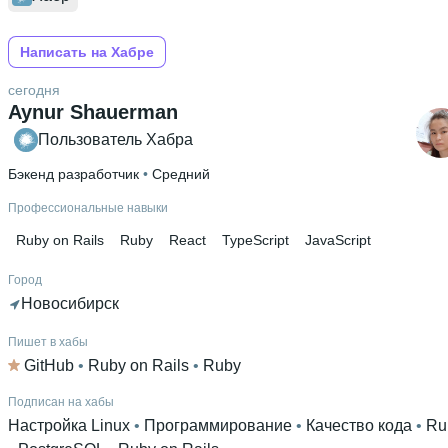
Написать на Хабре
сегодня
Aynur Shauerman
Пользователь Хабра
Бэкенд разработчик
 • 
Средний
Профессиональные навыки
Ruby on Rails
Ruby
React
TypeScript
JavaScript
Город
Новосибирск
Пишет в хабы
GitHub
 • 
Ruby on Rails
 • 
Ruby
Подписан на хабы
Настройка Linux
 • 
Программирование
 • 
Качество кода
 • 
Ru