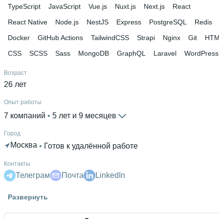
TypeScript
JavaScript
Vue.js
Nuxt.js
Next.js
React
React Native
Node.js
NestJS
Express
PostgreSQL
Redis
Docker
GitHub Actions
TailwindCSS
Strapi
Nginx
Git
HT
CSS
SCSS
Sass
MongoDB
GraphQL
Laravel
WordPress
Возраст
26 лет
Опыт работы
7 компаний
 • 
5 лет и 9 месяцев
Город
Москва
 • 
Готов к удалённой работе
Контакты
Телеграм
Почта
LinkedIn
Знание языков
Развернуть
Английский С2
 • 
Русский родной язык