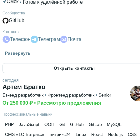
Омск
 • 
Готов к удалённой работе
Сообщества
GitHub
Контакты
Телефон
Телеграм
Почта
Гражданство
Развернуть
Россия
Открыть контакты
Знание языков
Русский родной язык
 • 
Английский А2
сегодня
Артём Братко
Дополнительное образование
Бэкенд разработчик
 • 
Фронтенд разработчик
 • 
Senior
09.02.07 "Информационные системы и программирование
От 250 000 ₽
 • 
Рассмотрю предложения
Профессиональные навыки
PHP
JavaScript
ООП
Git
GitHub
GitLab
MySQL
CMS «1С-Битрикс»
Битрикс24
Linux
React
Node.js
CSS