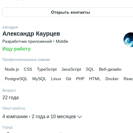
Россия
Открыть контакты
Знание языков
Русский родной язык
 • 
Английский В1
сегодня
Высшее образование
Александр Каурцев
НГТУ
 • 
Автоматики и вычислительной техники; АВТФ
 • 
1 го
Разработчик приложений
 • 
Middle
и 2 месяца
Ищу работу
Профессиональные навыки
Node.js
CSS
TypeScript
JavaScript
SQL
Веб-дизайн
PostgreSQL
MySQL
Linux
Git
PHP
HTML
Docker
Reac
Возраст
22 года
Опыт работы
4 компании
 • 
2 года и 10 месяцев
Город