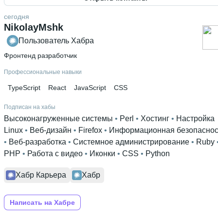
сегодня
NikolayMshk
Пользователь Хабра
Фронтенд разработчик
Профессиональные навыки
TypeScript
React
JavaScript
CSS
Подписан на хабы
Высоконагруженные системы
 • 
Perl
 • 
Хостинг
 • 
Настройка
Linux
 • 
Веб-дизайн
 • 
Firefox
 • 
Информационная безопаснос
• 
Веб-разработка
 • 
Системное администрирование
 • 
Ruby
PHP
 • 
Работа с видео
 • 
Иконки
 • 
CSS
 • 
Python
Хабр Карьера
Хабр
Написать на Хабре