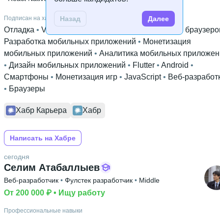
Назад
Далее
Подписан на хабы
Отладка
 • 
Visual Studio
 • 
Софт
 • 
Расширения для браузеро
Разработка мобильных приложений
 • 
Монетизация
мобильных приложений
 • 
Аналитика мобильных приложен
• 
Дизайн мобильных приложений
 • 
Flutter
 • 
Android
 • 
Смартфоны
 • 
Монетизация игр
 • 
JavaScript
 • 
Веб-разработ
• 
Браузеры
Хабр Карьера
Хабр
Написать на Хабре
сегодня
Селим Атабаллыев
Веб-разработчик
 • 
Фулстек разработчик
 • 
Middle
От 200 000 ₽
 • 
Ищу работу
Профессиональные навыки