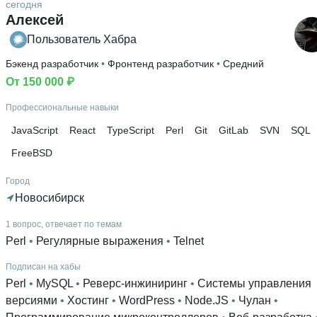
сегодня
Алексей
Пользователь Хабра
Бэкенд разработчик
 • 
Фронтенд разработчик
 • 
Средний
От 150 000 ₽
Профессиональные навыки
JavaScript
React
TypeScript
Perl
Git
GitLab
SVN
SQL
FreeBSD
Город
Новосибирск
1 вопрос, отвечает по темам
Perl
 • 
Регулярные выражения
 • 
Telnet
Подписан на хабы
Perl
 • 
MySQL
 • 
Реверс-инжиниринг
 • 
Системы управления
версиями
 • 
Хостинг
 • 
WordPress
 • 
Node.JS
 • 
Чулан
 • 