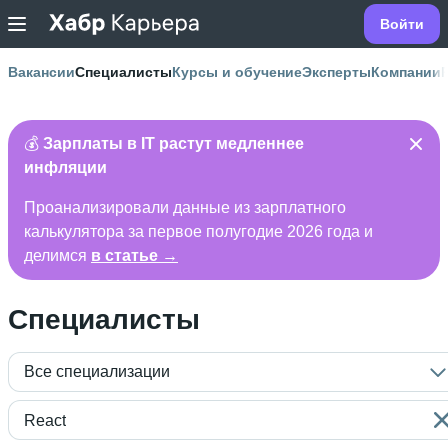
Войти
Вакансии
Специалисты
Курсы и обучение
Эксперты
Компании
💰
Зарплаты в IT растут медленнее
инфляции
Проанализировали данные из зарплатного
калькулятора за первое полугодие 2026 года и
делимся
в статье →
Специалисты
Все специализации
React