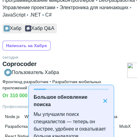
Программирование микроконтроллеров
 • 
Веб-разработка
Управление проектами
 • 
Электроника для начинающих
 • 
JavaScript
 • 
.NET
 • 
C#
Хабр
Хабр Q&A
Написать на Хабре
сегодня
Coprocoder
Пользователь Хабра
Фронтенд разработчик
 • 
Разработчик мобильных
приложений
 • 
Ведущий
От 310 000 ₽
Большое обновление
поиска
Профессиональные навыки
Мы улучшили поиск
Node.js
Webpack
Кросс-платформенная разработка
специалистов — теперь он
Разработка мобильных приложений
Веб-разработка
MobX
быстрее, удобнее и охватывает
больше кандидатов.
React Native
React
TypeScript
JavaScript