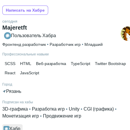
Написать на Хабре
сегодня
Majeretft
Пользователь Хабра
Фронтенд разработчик
 • 
Разработчик игр
 • 
Младший
Профессиональные навыки
SCSS
HTML
Веб-разработка
TypeScript
Twitter Bootstrap
React
JavaScript
Город
Рязань
Подписан на хабы
3D-графика
 • 
Разработка игр
 • 
Unity
 • 
CGI (графика)
 • 
Монетизация игр
 • 
Продвижение игр
Хабр