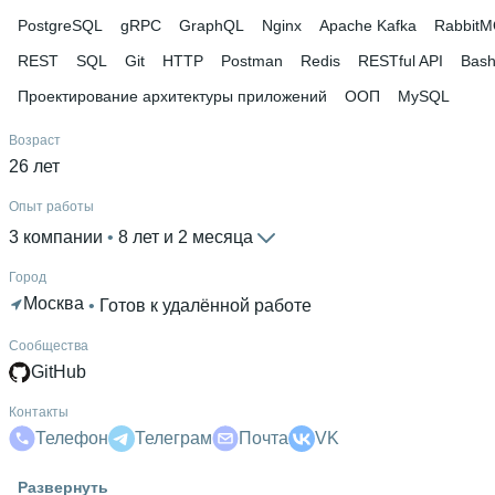
PostgreSQL
gRPC
GraphQL
Nginx
Apache Kafka
Rabbit
REST
SQL
Git
HTTP
Postman
Redis
RESTful API
Bas
Проектирование архитектуры приложений
ООП
MySQL
Возраст
26 лет
Опыт работы
3 компании
 • 
8 лет и 2 месяца
Город
Москва
 • 
Готов к удалённой работе
Сообщества
GitHub
Контакты
Телефон
Телеграм
Почта
VK
Гражданство
Развернуть