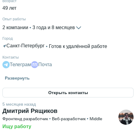
Возраст
49 лет
Опыт работы
2 компании
 • 
3 года и 8 месяцев
Город
Санкт-Петербург
 • 
Готов к удалённой работе
Контакты
Телеграм
Почта
Гражданство
Развернуть
Россия
Открыть контакты
Знание языков
Английский С1
5 месяцев назад
Дмитрий Рящиков
Высшее образование
Фронтенд разработчик
 • 
Веб-разработчик
 • 
Middle
РАНХиГС
 • 
Институт экономики, математики и
информационных технологий
Ищу работу
 • 
2 года и 1 месяц