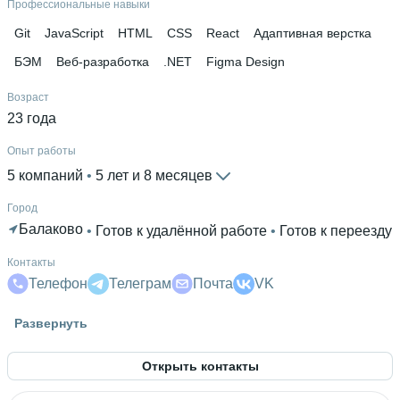
Профессиональные навыки
Git
JavaScript
HTML
CSS
React
Адаптивная верстка
БЭМ
Веб-разработка
.NET
Figma Design
Возраст
23 года
Опыт работы
5 компаний
 • 
5 лет и 8 месяцев
Город
Балаково
 • 
Готов к удалённой работе
 • 
Готов к переезду
Контакты
Телефон
Телеграм
Почта
VK
Знание языков
Развернуть
Английский В2
Открыть контакты
Высшее образование
РАНХиГС
 • 
Институт экономики, математики и