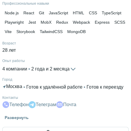
Профессиональные навыки
Node.js
React
Git
JavaScript
HTML
CSS
TypeScript
Playwright
Jest
MobX
Redux
Webpack
Express
SCSS
Vite
Storybook
TailwindCSS
MongoDB
Возраст
28 лет
Опыт работы
4 компании
 • 
2 года и 2 месяца
Город
Москва
 • 
Готов к удалённой работе
 • 
Готов к переезду
Контакты
Телефон
Телеграм
Почта
Гражданство
Развернуть
Россия