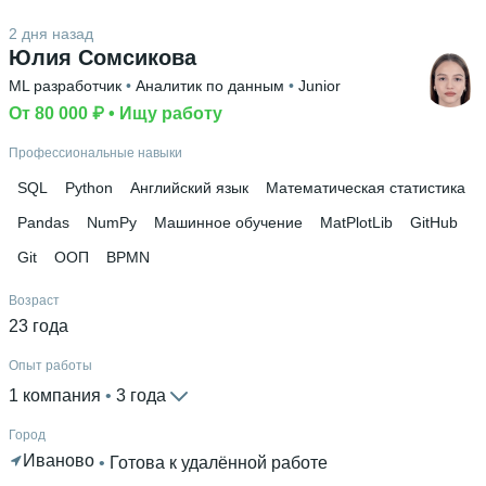
Английский В2
2 дня назад
Высшее образование
Юлия Сомсикова
РАНХиГС
ML разработчик
 • 
Аналитик по данным
 • 
Junior
От 80 000 ₽
 • 
Ищу работу
Дополнительное образование
Государственное, муниципальное управление и
Профессиональные навыки
экономика народного хозяйства, Специалист по анализу
SQL
Python
Английский язык
Математическая статистика
данных и информационной безопас
Pandas
NumPy
Машинное обучение
MatPlotLib
GitHub
Git
ООП
BPMN
Возраст
23 года
Опыт работы
1 компания
 • 
3 года
Город
Иваново
 • 
Готова к удалённой работе