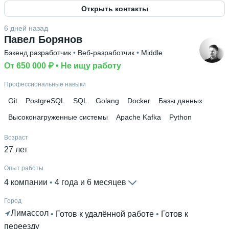
Открыть контакты
Знание языков
Английский С1
6 дней назад
Павел Борянов
Высшее образование
Бэкенд разработчик
 • 
Веб-разработчик
 • 
Middle
РАНХиГС
 • 
Экономический факультет
 • 
1 год и 10
месяцев
От 650 000 ₽
 • 
Не ищу работу
Ещё 1 в профиле
Профессиональные навыки
Дополнительное образование
Git
PostgreSQL
SQL
Golang
Docker
Базы данных
Яндекс Практикум
Высоконагруженные системы
Apache Kafka
Python
Возраст
27 лет
Опыт работы
4 компании
 • 
4 года и 6 месяцев
Город
Лимассол
 • 
Готов к удалённой работе
 • 
Готов к
переезду