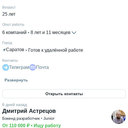
Возраст
25 лет
Опыт работы
6 компаний
 • 
8 лет и 11 месяцев
Город
Саратов
 • 
Готов к удалённой работе
Контакты
Телеграм
Почта
Гражданство
Развернуть
Израиль
 • 
Россия
Открыть контакты
Знание языков
Английский В2
 • 
Иврит родной язык
 • 
Русский С2
6 дней назад
Дмитрий Астрецов
Высшее образование
Бэкенд разработчик
 • 
Junior
РАНХиГС
 • 
Институт бизнеса и делового
администрирования
От 110 000 ₽
 • 
Ищу работу
 • 
1 год и 11 месяцев