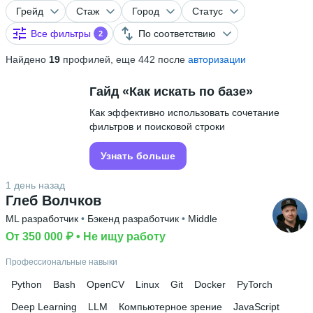
Грейд
Стаж
Город
Статус
Все фильтры
По соответствию
2
Найдено
19
профилей, еще 442 после
авторизации
Гайд «Как искать по базе»
Как эффективно использовать сочетание
фильтров и поисковой строки
Узнать больше
1 день назад
Глеб Волчков
ML разработчик
 • 
Бэкенд разработчик
 • 
Middle
От 350 000 ₽
 • 
Не ищу работу
Профессиональные навыки
Python
Bash
OpenCV
Linux
Git
Docker
PyTorch
Deep Learning
LLM
Компьютерное зрение
JavaScript