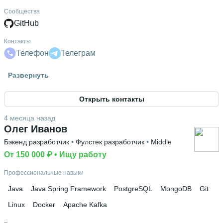
Сообщества
GitHub
Контакты
Телефон
Телеграм
Знание языков
Развернуть
Английский В1
Открыть контакты
Высшее образование
РАНХиГС
 • 
Институт экономики, математики и
4 месяца назад
информационных технологий
 • 
2 года
Олег Иванов
Ещё 1 в профиле
Бэкенд разработчик
 • 
Фулстек разработчик
 • 
Middle
От 150 000 ₽
 • 
Ищу работу
Профессиональные навыки
Java
Java Spring Framework
PostgreSQL
MongoDB
Git
Linux
Docker
Apache Kafka