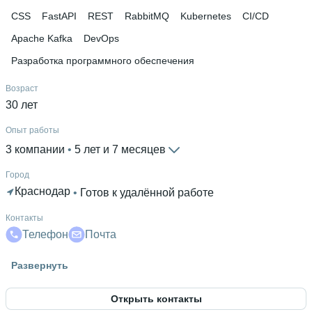
CSS
FastAPI
REST
RabbitMQ
Kubernetes
CI/CD
Apache Kafka
DevOps
Разработка программного обеспечения
Возраст
30 лет
Опыт работы
3 компании
 • 
5 лет и 7 месяцев
Город
Краснодар
 • 
Готов к удалённой работе
Контакты
Телефон
Почта
Гражданство
Развернуть
Россия
Открыть контакты
Знание языков