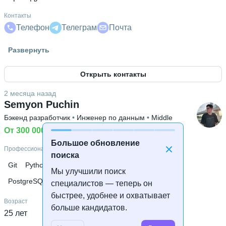
Контакты
Телефон
Телеграм
Почта
Высшее образование
Развернуть
РАНХиГС
 • 
Экономический факультет
 • 
3 года и 10
месяцев
Открыть контакты
2 месяца назад
Semyon Puchin
Бэкенд разработчик
 • 
Инженер по данным
 • 
Middle
От 300 000 ₽
 • 
Не ищу работу
Большое обновление
Профессиональные навыки
поиска
Git
Python
Docker
Linux
SQL
Apache Airflow
Мы улучшили поиск
PostgreSQL
ClickHouse
Apache Kafka
CI/CD
специалистов — теперь он
быстрее, удобнее и охватывает
Возраст
больше кандидатов.
25 лет