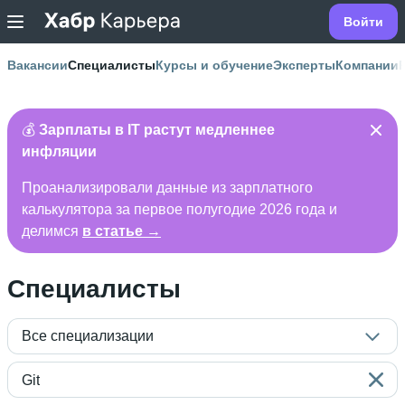
Войти
Вакансии
Специалисты
Курсы и обучение
Эксперты
Компании
💰
Зарплаты в IT растут медленнее
инфляции
Проанализировали данные из зарплатного
калькулятора за первое полугодие 2026 года и
делимся
в статье →
Специалисты
Все специализации
Git