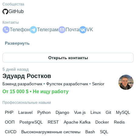
Сообщества
GitHub
Контакты
Телефон
Телеграм
Почта
VK
Гражданство
Развернуть
Россия
Открыть контакты
Знание языков
Английский В1
5 дней назад
Эдуард Ростков
Высшее образование
Бэкенд разработчик
 • 
Фулстек разработчик
 • 
Senior
РАНХиГС
 • 
Институт экономики, математики и
информационных технологий
От 15 000 $
 • 
Не ищу работу
 • 
2 года
Ещё 1 в профиле
Профессиональные навыки
Дополнительное образование
PHP
Laravel
Python
Django
Vue.js
Linux
Git
MySQL
OTUS
ООП
PostgreSQL
REST
Apache Kafka
Docker
Redis
CI/CD
Высоконагруженные системы
Bash
SQL