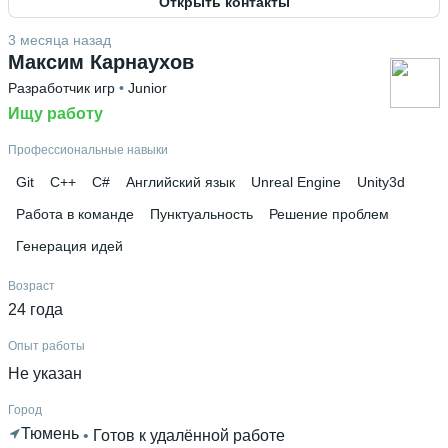
Открыть контакты
Знание языков
Английский В1
3 месяца назад
Максим Карнаухов
Высшее образование
Разработчик игр
 • 
Junior
РАНХиГС
 • 
Экономический факультет
 • 
3 года и 11
месяцев
Ищу работу
Дополнительное образование
Профессиональные навыки
Академия Яндекса
 • 
Яндекс Практикум
Git
C++
C#
Английский язык
Unreal Engine
Unity3d
Работа в команде
Пунктуальность
Решение проблем
Генерация идей
Возраст
24 года
Опыт работы
Не указан
Город
Тюмень
 • 
Готов к удалённой работе