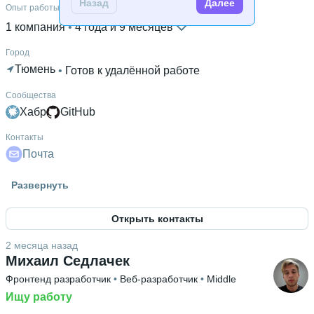
Назад
Далее
Опыт работы
1 компания
 • 
4 года и 9 месяцев
Город
Тюмень
 • 
Готов к удалённой работе
Сообщества
Хабр
GitHub
Контакты
Почта
Высшее образование
Развернуть
РАНХиГС
 • 
Институт экономики, математики и
информационных технологий
 • 
3 года и 11 месяцев
Открыть контакты
2 месяца назад
Михаил Седлачек
Фронтенд разработчик
 • 
Веб-разработчик
 • 
Middle
Ищу работу