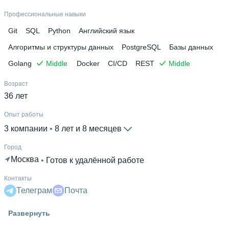
Ещё 1 в профиле
Профессиональные навыки
Дополнительное образование
Git
SQL
Python
Английский язык
Школа IT-менеджмента РАНХиГС
 • 
Саратовский
Алгоритмы и структуры данных
PostgreSQL
Базы данных
государственный технический университет имени
Golang
Middle
Docker
CI/CD
REST
Middle
Гагарина Ю.А.
Возраст
36 лет
Опыт работы
3 компании
 • 
8 лет и 8 месяцев
Город
Москва
 • 
Готов к удалённой работе
Контакты
Телеграм
Почта
Гражданство
Развернуть
Россия