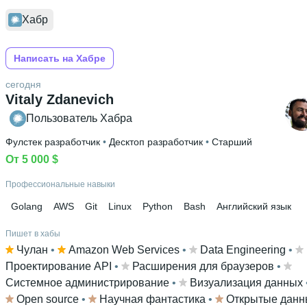
Хабр
Написать на Хабре
сегодня
Vitaly Zdanevich
Пользователь Хабра
Фулстек разработчик
 • 
Десктоп разработчик
 • 
Старший
От 5 000 $
Профессиональные навыки
Golang
AWS
Git
Linux
Python
Bash
Английский язык
Пишет в хабы
Чулан
 • 
Amazon Web Services
 • 
Data Engineering
 • 
Проектирование API
 • 
Расширения для браузеров
 • 
Системное администрирование
 • 
Визуализация данных
 
Open source
 • 
Научная фантастика
 • 
Открытые данн