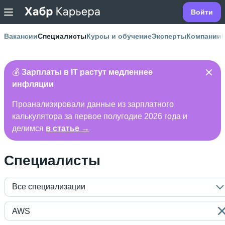
Войти
Вакансии
Специалисты
Курсы и обучение
Эксперты
Компании
💰
Зарплаты в IT растут медленнее
инфляции
Проанализировали данные из зарплатного
калькулятора за первое полугодие 2026 года и
делимся
в статье →
Специалисты
Все специализации
AWS