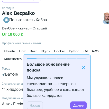
сегодня
Alex Bezpalko
Пользователь Хабра
DevOps-инженер
 • 
Старший
От 10 000 €
Профессиональные навыки
Ubuntu
Unix
Bash
Nginx
Docker
Python
Git
AWS
Kubernetes
Linux
Большое обновление
Город
поиска
Бат-Ям
Мы улучшили поиск
специалистов — теперь он
1 ответ, отвечает по темам
*nix-подобные системы
быстрее, удобнее и охватывает
больше кандидатов.
Подписан на хабы
Ajax
 • 
Firefox
 • 
Веб-разработка
 • 
Системное
Назад
Далее