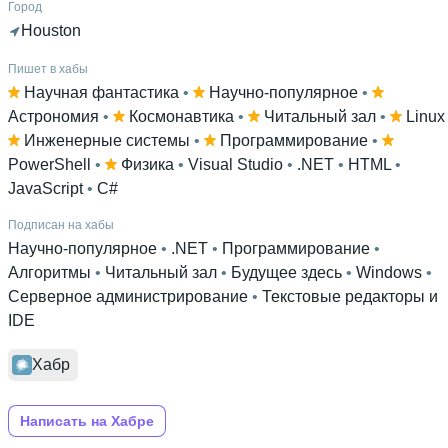
Город
Houston
Пишет в хабы
Научная фантастика
 • 
Научно-популярное
 • 
Астрономия
 • 
Космонавтика
 • 
Читальный зал
 • 
Linux
Инженерные системы
 • 
Программирование
 • 
PowerShell
 • 
Физика
 • 
Visual Studio
 • 
.NET
 • 
HTML
 • 
JavaScript
 • 
C#
Подписан на хабы
Научно-популярное
 • 
.NET
 • 
Программирование
 • 
Алгоритмы
 • 
Читальный зал
 • 
Будущее здесь
 • 
Windows
 • 
Серверное администрирование
 • 
Текстовые редакторы и
IDE
Хабр
Написать на Хабре