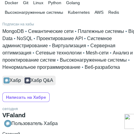
Docker
Git
Linux
Python
Golang
Высоконагруженные системы
Kubernetes
AWS
Redis
Подписан на хабы
MongoDB
 • 
Семантические сети
 • 
Платежные системы
 • 
Bi
Data
 • 
NoSQL
 • 
Проектирование API
 • 
Системное
администрирование
 • 
Виртуализация
 • 
Серверная
оптимизация
 • 
Сетевые технологии
 • 
Mesh-сети
 • 
Анализ и
проектирование систем
 • 
Высоконагруженные системы
 • 
Ненормальное программирование
 • 
Веб-разработка
Хабр
Хабр Q&A
Написать на Хабре
сегодня
VFaland
Пользователь Хабра
Старший