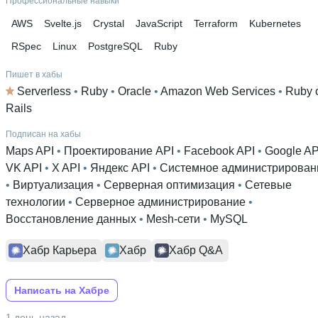
Профессиональные навыки
AWS
Svelte.js
Crystal
JavaScript
Terraform
Kubernetes
RSpec
Linux
PostgreSQL
Ruby
Пишет в хабы
Serverless
 • 
Ruby
 • 
Oracle
 • 
Amazon Web Services
 • 
Ruby 
Rails
Подписан на хабы
Maps API
 • 
Проектирование API
 • 
Facebook API
 • 
Google AP
VK API
 • 
X API
 • 
Яндекс API
 • 
Системное администрирован
• 
Виртуализация
 • 
Серверная оптимизация
 • 
Сетевые
технологии
 • 
Серверное администрирование
 • 
Восстановление данных
 • 
Mesh-сети
 • 
MySQL
Хабр Карьера
Хабр
Хабр Q&A
Написать на Хабре
1 день назад