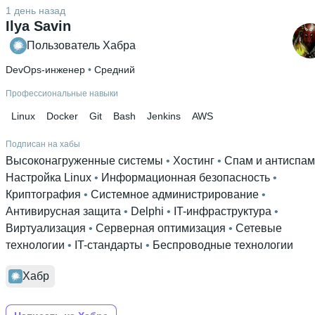
1 день назад
Ilya Savin
Пользователь Хабра
DevOps-инженер
 • 
Средний
Профессиональные навыки
Linux
Docker
Git
Bash
Jenkins
AWS
Подписан на хабы
Высоконагруженные системы
 • 
Хостинг
 • 
Спам и антиспам
Настройка Linux
 • 
Информационная безопасность
 • 
Криптография
 • 
Системное администрирование
 • 
Антивирусная защита
 • 
Delphi
 • 
IT-инфраструктура
 • 
Виртуализация
 • 
Серверная оптимизация
 • 
Сетевые
технологии
 • 
IT-стандарты
 • 
Беспроводные технологии
Хабр