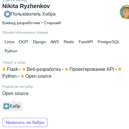
Nikita Ryzhenkov
Пользователь Хабра
Бэкенд разработчик
 • 
Старший
Профессиональные навыки
Linux
ООП
Django
AWS
Redis
FastAPI
PostgreSQL
Python
Пишет в хабы
Flask
 • 
Веб-разработка
 • 
Проектирование API
 • 
Python
 • 
Open source
Подписан на хабы
Open source
Хабр
Написать на Хабре