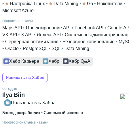
• 
Настройка Linux
 • 
Data Mining
 • 
Go
 • 
Накопители
 • 
Microsoft Azure
Подписан на хабы
Maps API
 • 
Проектирование API
 • 
Facebook API
 • 
Google AP
VK API
 • 
X API
 • 
Яндекс API
 • 
Системное администрирован
• 
Серверная оптимизация
 • 
Резервное копирование
 • 
MyS
• 
Oracle
 • 
PostgreSQL
 • 
SQL
 • 
Data Mining
Хабр Карьера
Хабр
Хабр Q&A
Написать на Хабре
сегодня
Ilya Biin
Пользователь Хабра
Бэкенд разработчик
 • 
Системный инженер
Профессиональные навыки