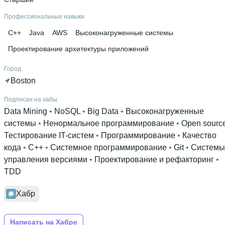
Профессиональные навыки
C++
Java
AWS
Высоконагруженные системы
Проектирование архитектуры приложений
Город
Boston
Подписан на хабы
Data Mining
 • 
NoSQL
 • 
Big Data
 • 
Высоконагруженные
системы
 • 
Ненормальное программирование
 • 
Open sourc
Тестирование IT-систем
 • 
Программирование
 • 
Качество
кода
 • 
C++
 • 
Системное программирование
 • 
Git
 • 
Системы
управления версиями
 • 
Проектирование и рефакторинг
 • 
TDD
Хабр
Написать на Хабре