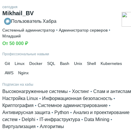
сегодня
Mikhail_BV
Пользователь Хабра
Системный администратор
 • 
Администратор серверов
 • 
Младший
От 50 000 ₽
Профессиональные навыки
Git
Linux
Docker
SQL
Bash
Unix
Shell
Kubernetes
AWS
Nginx
Подписан на хабы
Высоконагруженные системы
 • 
Хостинг
 • 
Спам и антиспам
Настройка Linux
 • 
Информационная безопасность
 • 
Криптография
 • 
Системное администрирование
 • 
Антивирусная защита
 • 
Python
 • 
Анализ и проектирование
систем
 • 
Delphi
 • 
IT-инфраструктура
 • 
Data Mining
 • 
Виртуализация
 • 
Алгоритмы