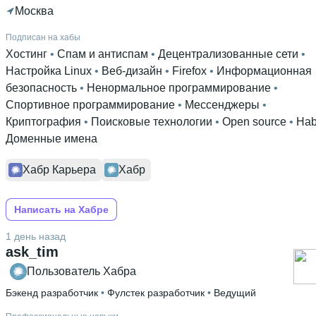
Москва
Подписан на хабы
Хостинг
 • 
Спам и антиспам
 • 
Децентрализованные сети
 • 
Настройка Linux
 • 
Веб-дизайн
 • 
Firefox
 • 
Информационная
безопасность
 • 
Ненормальное программирование
 • 
Спортивное программирование
 • 
Мессенджеры
 • 
Криптография
 • 
Поисковые технологии
 • 
Open source
 • 
Hab
Доменные имена
Хабр Карьера
Хабр
Написать на Хабре
1 день назад
ask_tim
Пользователь Хабра
Бэкенд разработчик
 • 
Фулстек разработчик
 • 
Ведущий