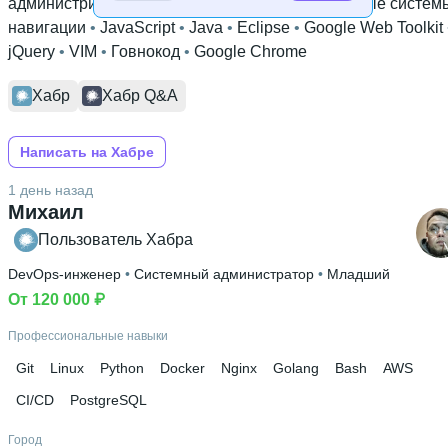
администрирование
 • 
CSS
 • 
Python
 • 
Спутниковые систем
навигации
 • 
JavaScript
 • 
Java
 • 
Eclipse
 • 
Google Web Toolkit
jQuery
 • 
VIM
 • 
Говнокод
 • 
Google Chrome
Хабр
Хабр Q&A
Написать на Хабре
1 день назад
Михаил
Пользователь Хабра
DevOps-инженер
 • 
Системный администратор
 • 
Младший
От 120 000 ₽
Профессиональные навыки
Git
Linux
Python
Docker
Nginx
Golang
Bash
AWS
CI/CD
PostgreSQL
Город