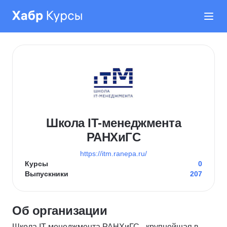
Школа IT-менеджмента
РАНХиГС
https://itm.ranepa.ru/
Курсы
0
Выпускники
207
Об организации
Школа IT-менеджмента РАНХиГС - крупнейшая в