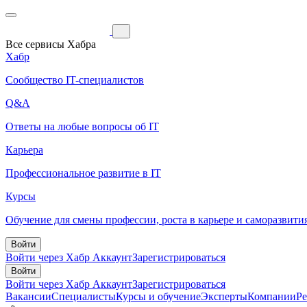
Все сервисы Хабра
Хабр
Сообщество IT-специалистов
Q&A
Ответы на любые вопросы об IT
Карьера
Профессиональное развитие в IT
Курсы
Обучение для смены профессии, роста в карьере и саморазвити
Войти
Войти через Хабр Аккаунт
Зарегистрироваться
Войти
Войти через Хабр Аккаунт
Зарегистрироваться
Вакансии
Специалисты
Курсы и обучение
Эксперты
Компании
Р