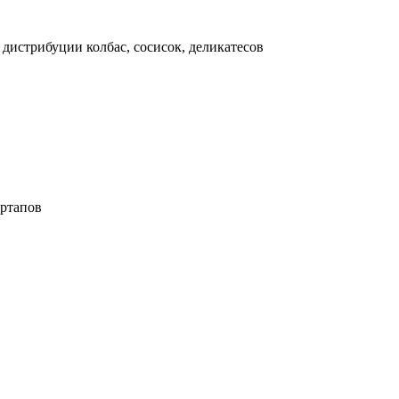
дистрибуции колбас, сосисок, деликатесов
ртапов