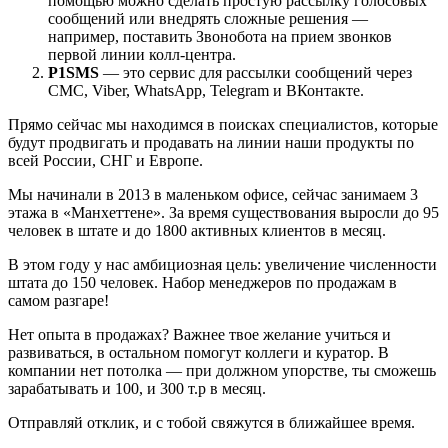
помощью можно сделать простую рассылку голосовых
сообщений или внедрять сложные решения —
например, поставить Звонобота на прием звонков
первой линии колл-центра.
P1SMS
— это сервис для рассылки сообщений через
СМС, Viber, WhatsApp, Telegram и ВКонтакте.
Прямо сейчас мы находимся в поисках специалистов, которые
будут продвигать и продавать на линии наши продукты по
всей России, СНГ и Европе.
Мы начинали в 2013 в маленьком офисе, сейчас занимаем 3
этажа в «Манхеттене». За время существования выросли до 95
человек в штате и до 1800 активных клиентов в месяц.
В этом году у нас амбициозная цель: увеличение численности
штата до 150 человек. Набор менеджеров по продажам в
самом разгаре!
Нет опыта в продажах? Важнее твое желание учиться и
развиваться, в остальном помогут коллеги и куратор. В
компании нет потолка — при должном упорстве, ты сможешь
зарабатывать и 100, и 300 т.р в месяц.
Отправляй отклик, и с тобой свяжутся в ближайшее время.