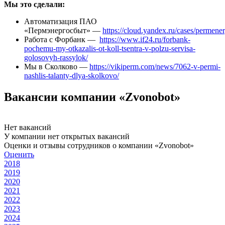
Мы это сделали:
Автоматизация ПАО
«Пермэнергосбыт» —
https://cloud.yandex.ru/cases/permene
Работа с Форбанк —
https://www.if24.ru/forbank-
pochemu-my-otkazalis-ot-koll-tsentra-v-polzu-servisa-
golosovyh-rassylok/
Мы в Сколково —
https://vikiperm.com/news/7062-v-permi-
nashlis-talanty-dlya-skolkovo/
Вакансии компании «Zvonobot»
Нет вакансий
У компании нет открытых вакансий
Оценки и отзывы сотрудников о компании «Zvonobot»
Оценить
2018
2019
2020
2021
2022
2023
2024