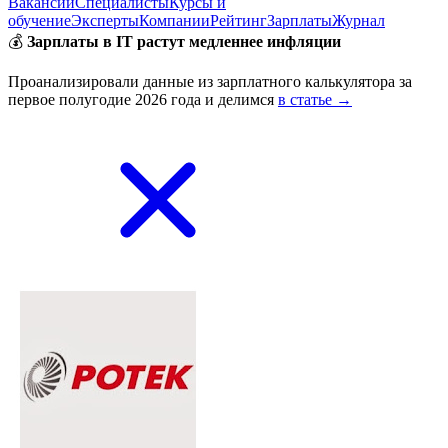
Вакансии
Специалисты
Курсы и
обучение
Эксперты
Компании
Рейтинг
Зарплаты
Журнал
💰
Зарплаты в IT растут медленнее инфляции
Проанализировали данные из зарплатного калькулятора за
первое полугодие 2026 года и делимся
в статье →