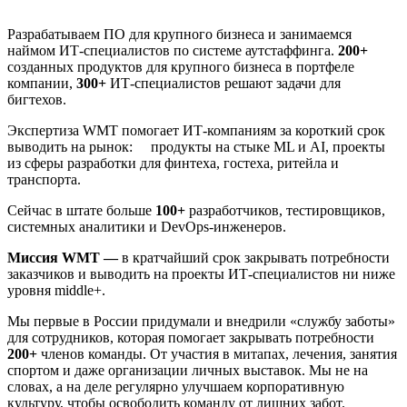
Разрабатываем ПО для крупного бизнеса и занимаемся
наймом ИТ-специалистов по системе аутстаффинга.
200+
созданных продуктов для крупного бизнеса в портфеле
компании,
300+
ИТ-специалистов решают задачи для
бигтехов.
Экспертиза WMT помогает ИТ-компаниям за короткий срок
выводить на рынок: продукты на стыке ML и AI, проекты
из сферы разработки для финтеха, гостеха, ритейла и
транспорта.
Сейчас в штате больше
100+
разработчиков, тестировщиков,
системных аналитики и DevOps-инженеров.
Миссия WMT —
в кратчайший срок закрывать потребности
заказчиков и выводить на проекты ИТ-специалистов ни ниже
уровня middle+.
Мы первые в России придумали и внедрили «службу заботы»
для сотрудников, которая помогает закрывать потребности
200+
членов команды. От участия в митапах, лечения, занятия
спортом и даже организации личных выставок. Мы не на
словах, а на деле регулярно улучшаем корпоративную
культуру, чтобы освободить команду от лишних забот.