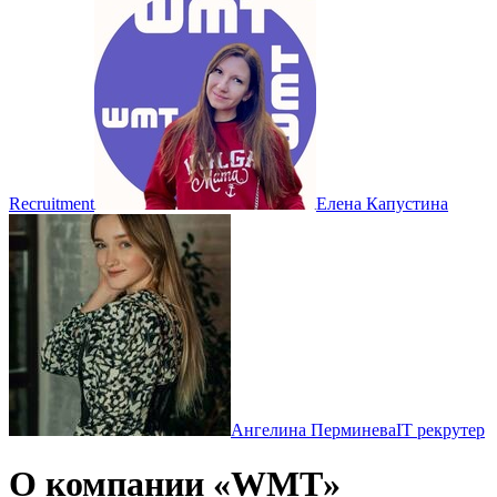
Recruitment
Елена Капустина
Ангелина Перминева
IT рекрутер
О компании «WMT»