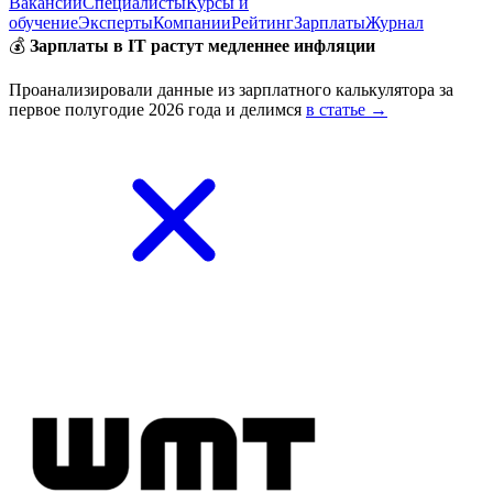
Вакансии
Специалисты
Курсы и
обучение
Эксперты
Компании
Рейтинг
Зарплаты
Журнал
💰
Зарплаты в IT растут медленнее инфляции
Проанализировали данные из зарплатного калькулятора за
первое полугодие 2026 года и делимся
в статье →