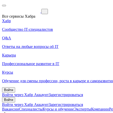
Все сервисы Хабра
Хабр
Сообщество IT-специалистов
Q&A
Ответы на любые вопросы об IT
Карьера
Профессиональное развитие в IT
Курсы
Обучение для смены профессии, роста в карьере и саморазвити
Войти
Войти через Хабр Аккаунт
Зарегистрироваться
Войти
Войти через Хабр Аккаунт
Зарегистрироваться
Вакансии
Специалисты
Курсы и обучение
Эксперты
Компании
Р