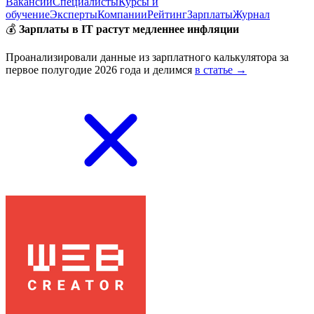
Вакансии
Специалисты
Курсы и
обучение
Эксперты
Компании
Рейтинг
Зарплаты
Журнал
💰
Зарплаты в IT растут медленнее инфляции
Проанализировали данные из зарплатного калькулятора за
первое полугодие 2026 года и делимся
в статье →