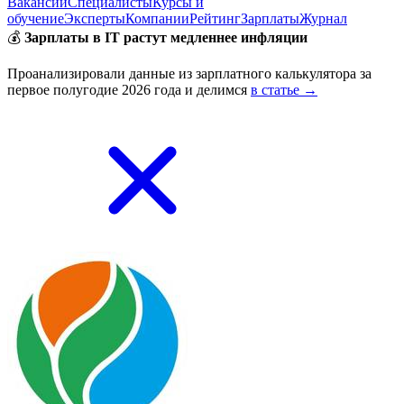
Вакансии
Специалисты
Курсы и
обучение
Эксперты
Компании
Рейтинг
Зарплаты
Журнал
💰
Зарплаты в IT растут медленнее инфляции
Проанализировали данные из зарплатного калькулятора за
первое полугодие 2026 года и делимся
в статье →