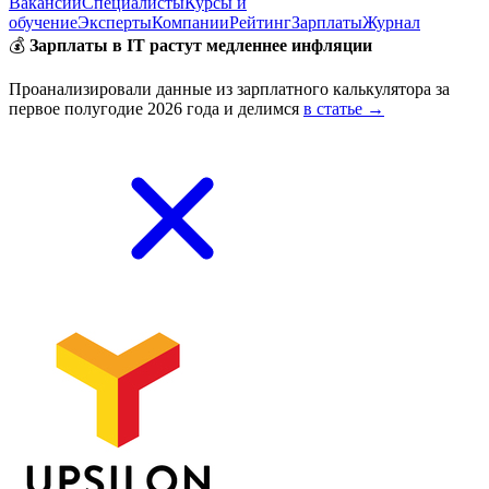
Вакансии
Специалисты
Курсы и
обучение
Эксперты
Компании
Рейтинг
Зарплаты
Журнал
💰
Зарплаты в IT растут медленнее инфляции
Проанализировали данные из зарплатного калькулятора за
первое полугодие 2026 года и делимся
в статье →