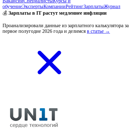
Вакансии
Специалисты
Курсы и
обучение
Эксперты
Компании
Рейтинг
Зарплаты
Журнал
💰
Зарплаты в IT растут медленнее инфляции
Проанализировали данные из зарплатного калькулятора за
первое полугодие 2026 года и делимся
в статье →