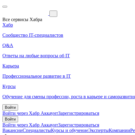
Все сервисы Хабра
Хабр
Сообщество IT-специалистов
Q&A
Ответы на любые вопросы об IT
Карьера
Профессиональное развитие в IT
Курсы
Обучение для смены профессии, роста в карьере и саморазвити
Войти
Войти через Хабр Аккаунт
Зарегистрироваться
Войти
Войти через Хабр Аккаунт
Зарегистрироваться
Вакансии
Специалисты
Курсы и обучение
Эксперты
Компании
Р