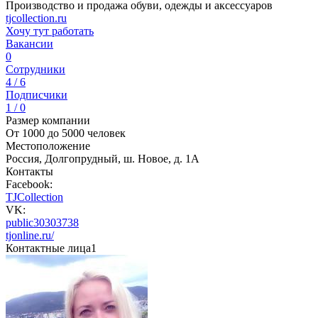
Производство и продажа обуви, одежды и аксессуаров
tjcollection.ru
Хочу тут работать
Вакансии
0
Сотрудники
4 / 6
Подписчики
1 / 0
Размер компании
От 1000 до 5000 человек
Местоположение
Россия, Долгопрудный, ш. Новое, д. 1А
Контакты
Facebook:
TJCollection
VK:
public30303738
tjonline.ru/
Контактные лица
1