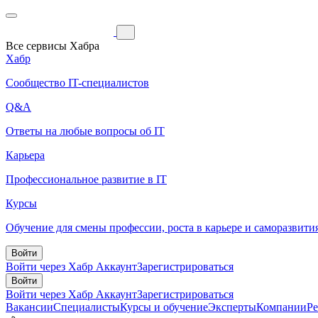
Все сервисы Хабра
Хабр
Сообщество IT-специалистов
Q&A
Ответы на любые вопросы об IT
Карьера
Профессиональное развитие в IT
Курсы
Обучение для смены профессии, роста в карьере и саморазвити
Войти
Войти через Хабр Аккаунт
Зарегистрироваться
Войти
Войти через Хабр Аккаунт
Зарегистрироваться
Вакансии
Специалисты
Курсы и обучение
Эксперты
Компании
Р