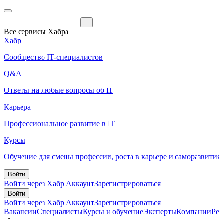
Все сервисы Хабра
Хабр
Сообщество IT-специалистов
Q&A
Ответы на любые вопросы об IT
Карьера
Профессиональное развитие в IT
Курсы
Обучение для смены профессии, роста в карьере и саморазвити
Войти
Войти через Хабр Аккаунт
Зарегистрироваться
Войти
Войти через Хабр Аккаунт
Зарегистрироваться
Вакансии
Специалисты
Курсы и обучение
Эксперты
Компании
Р