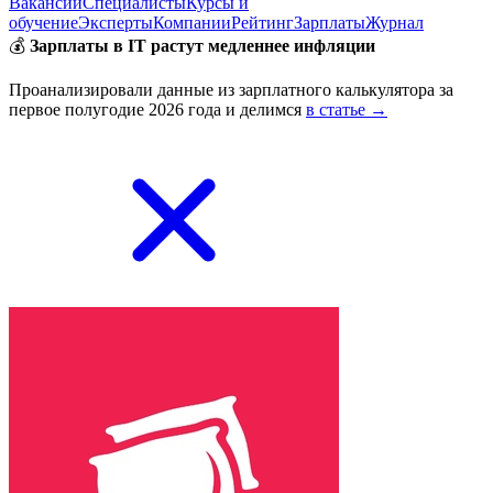
Вакансии
Специалисты
Курсы и
обучение
Эксперты
Компании
Рейтинг
Зарплаты
Журнал
💰
Зарплаты в IT растут медленнее инфляции
Проанализировали данные из зарплатного калькулятора за
первое полугодие 2026 года и делимся
в статье →