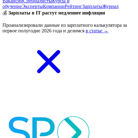
Вакансии
Специалисты
Курсы и
обучение
Эксперты
Компании
Рейтинг
Зарплаты
Журнал
💰
Зарплаты в IT растут медленнее инфляции
Проанализировали данные из зарплатного калькулятора за
первое полугодие 2026 года и делимся
в статье →