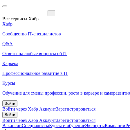
Все сервисы Хабра
Хабр
Сообщество IT-специалистов
Q&A
Ответы на любые вопросы об IT
Карьера
Профессиональное развитие в IT
Курсы
Обучение для смены профессии, роста в карьере и саморазвити
Войти
Войти через Хабр Аккаунт
Зарегистрироваться
Войти
Войти через Хабр Аккаунт
Зарегистрироваться
Вакансии
Специалисты
Курсы и обучение
Эксперты
Компании
Р