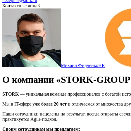
n.stepina@stork.ru
Контактные лица
3
Михаил Фидченко
HR
О компании «STORK-GROUP
STORK
— уникальная команда профессионалов с богатой истори
Мы в IT-сфере уже
более 20 лет
и отличаемся от множества дру
Наши сотрудники нацелены на результат, всегда открыты свеж
практикуется Agile-подход.
Своим сотрудникам мы предлагаем: