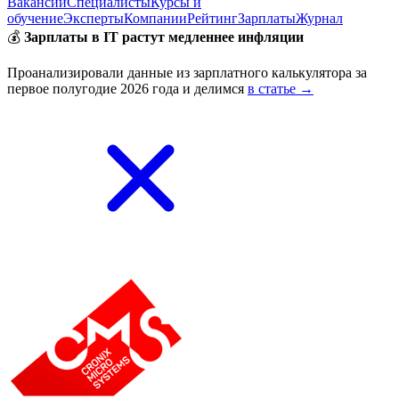
Вакансии
Специалисты
Курсы и
обучение
Эксперты
Компании
Рейтинг
Зарплаты
Журнал
💰
Зарплаты в IT растут медленнее инфляции
Проанализировали данные из зарплатного калькулятора за
первое полугодие 2026 года и делимся
в статье →