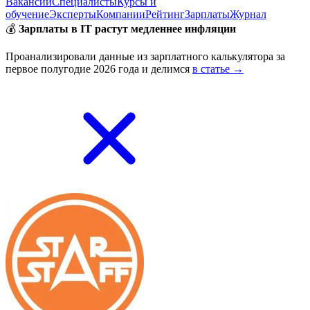
Вакансии
Специалисты
Курсы и
обучение
Эксперты
Компании
Рейтинг
Зарплаты
Журнал
💰
Зарплаты в IT растут медленнее инфляции
Проанализировали данные из зарплатного калькулятора за
первое полугодие 2026 года и делимся
в статье →