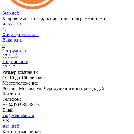
Star-staff
Кадровое агентство, основанное программистами
star-staff.ru
4.1
Хочу тут работать
Вакансии
0
Сотрудники
37 / 116
Подписчики
32 / 12
Размер компании
От 10 до 100 человек
Местоположение
Россия, Москва, ул. Черёмушкинский проезд, д. 5
Контакты
Телефон:
+7 (495) 989-98-73
Email:
vip@star-staff.ru
VK:
star_staff
Контактные лица
6