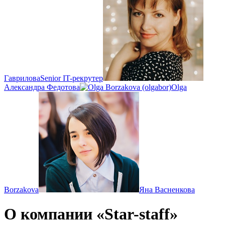
Гаврилова
Senior IT-рекрутер
Александра Федотова
Olga
Borzakova
Яна Васненкова
О компании «Star-staff»