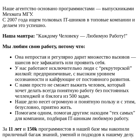
Наше агентство основано программистами — выпускниками
Мехмата МГУ.
С 2007 года ищем толковых IT-шников в топовые компании и
делаем это успешно.
Наша мантра:
"Каждому Человеку — Любимую Работу!"
Мы любим свою работу, потому что:
Она непростая и регулярно дарит множество вызовов —
шансов все зафакапить или проявить себя.
У нас работают исключительно люди с “рекрутерской”
жилкой: предприимчивые, с высоким уровнем
осознанности и кайфующие от постоянного развития.
С нами просто не сможет выжить человек, который
хочет делать всегда понятную работу без постоянных
челленджей и бэклога из 500 задач.
Наше дело несет огромную и понятную пользу и с этим,
безусловно, приятно жить.
Помогаем одним, помогая другим: находим "тех самых"
для компании, подбирая IT-шникам любимую работу.
За
11 лет
и
150k
программистов в нашей базе мы накопили
приличный багаж знаний, умений и подходов к нашему делу.